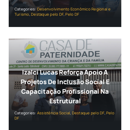
Categories:
Desenvolvimento Econômico Regional e
Turismo
,
Destaque pelo DF
,
Pelo DF
Izalci Lucas Reforça Apoio A
Projetos De Inclusão Social E
Capacitação Profissional Na
Estrutural
Categories:
Assistência Social
,
Destaque pelo DF
,
Pelo
DF