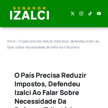
Skip
to
content
Início
»
O país precisa reduzir impostos, defendeu Izalci ao
falar sobre necessidade da reforma tributária
O País Precisa Reduzir
Impostos, Defendeu
Izalci Ao Falar Sobre
Necessidade Da