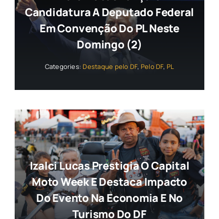
Candidatura A Deputado Federal
Em Convenção Do PL Neste
Domingo (2)
Categories:
Destaque pelo DF
,
Pelo DF
,
PL
Izalci Lucas Prestigia O Capital
Moto Week E Destaca Impacto
Do Evento Na Economia E No
Turismo Do DF