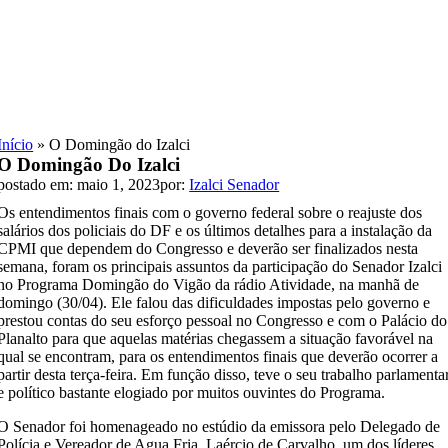
Skip
to
content
Início
»
O Domingão do Izalci
O Domingão Do Izalci
postado em: maio 1, 2023
por:
Izalci Senador
Os entendimentos finais com o governo federal sobre o reajuste dos
salários dos policiais do DF e os últimos detalhes para a instalação da
CPMI que dependem do Congresso e deverão ser finalizados nesta
semana, foram os principais assuntos da participação do Senador Izalci
no Programa Domingão do Vigão da rádio Atividade, na manhã de
domingo (30/04). Ele falou das dificuldades impostas pelo governo e
prestou contas do seu esforço pessoal no Congresso e com o Palácio do
Planalto para que aquelas matérias chegassem a situação favorável na
qual se encontram, para os entendimentos finais que deverão ocorrer a
partir desta terça-feira. Em função disso, teve o seu trabalho parlamenta
e político bastante elogiado por muitos ouvintes do Programa.
O Senador foi homenageado no estúdio da emissora pelo Delegado de
Polícia e Vereador de Agua Fria, Laércio de Carvalho, um dos líderes