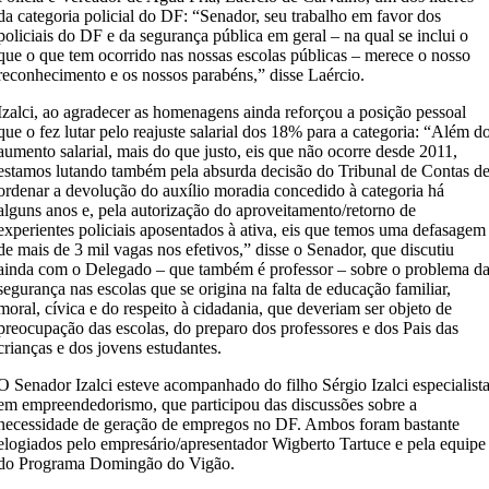
da categoria policial do DF: “Senador, seu trabalho em favor dos
policiais do DF e da segurança pública em geral – na qual se inclui o
que o que tem ocorrido nas nossas escolas públicas – merece o nosso
reconhecimento e os nossos parabéns,” disse Laércio.
Izalci, ao agradecer as homenagens ainda reforçou a posição pessoal
que o fez lutar pelo reajuste salarial dos 18% para a categoria: “Além d
aumento salarial, mais do que justo, eis que não ocorre desde 2011,
estamos lutando também pela absurda decisão do Tribunal de Contas d
ordenar a devolução do auxílio moradia concedido à categoria há
alguns anos e, pela autorização do aproveitamento/retorno de
experientes policiais aposentados à ativa, eis que temos uma defasagem
de mais de 3 mil vagas nos efetivos,” disse o Senador, que discutiu
ainda com o Delegado – que também é professor – sobre o problema d
segurança nas escolas que se origina na falta de educação familiar,
moral, cívica e do respeito à cidadania, que deveriam ser objeto de
preocupação das escolas, do preparo dos professores e dos Pais das
crianças e dos jovens estudantes.
O Senador Izalci esteve acompanhado do filho Sérgio Izalci especialist
em empreendedorismo, que participou das discussões sobre a
necessidade de geração de empregos no DF. Ambos foram bastante
elogiados pelo empresário/apresentador Wigberto Tartuce e pela equipe
do Programa Domingão do Vigão.