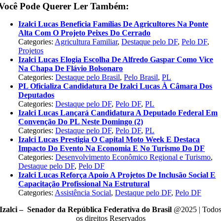
Você Pode Querer Ler Também:
Izalci Lucas Beneficia Famílias De Agricultores Na Ponte
Alta Com O Projeto Peixes Do Cerrado
Categories:
Agricultura Familiar
,
Destaque pelo DF
,
Pelo DF
,
Projetos
Izalci Lucas Elogia Escolha De Alfredo Gaspar Como Vice
Na Chapa De Flávio Bolsonaro
Categories:
Destaque pelo Brasil
,
Pelo Brasil
,
PL
PL Oficializa Candidatura De Izalci Lucas À Câmara Dos
Deputados
Categories:
Destaque pelo DF
,
Pelo DF
,
PL
Izalci Lucas Lançará Candidatura A Deputado Federal Em
Convenção Do PL Neste Domingo (2)
Categories:
Destaque pelo DF
,
Pelo DF
,
PL
Izalci Lucas Prestigia O Capital Moto Week E Destaca
Impacto Do Evento Na Economia E No Turismo Do DF
Categories:
Desenvolvimento Econômico Regional e Turismo
,
Destaque pelo DF
,
Pelo DF
Izalci Lucas Reforça Apoio A Projetos De Inclusão Social E
Capacitação Profissional Na Estrutural
Categories:
Assistência Social
,
Destaque pelo DF
,
Pelo DF
Izalci – Senador da República Federativa do Brasil
@2025 | Todo
os direitos Reservados