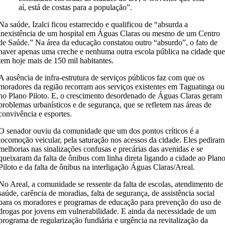
aí, está de costas para a população”.
Na saúde, Izalci ficou estarrecido e qualificou de “absurda a
inexistência de um hospital em Águas Claras ou mesmo de um Centro
de Saúde.” Na área da educação constatou outro “absurdo”, o fato de
haver apenas uma creche e nenhuma outra escola pública na cidade qu
tem hoje mais de 150 mil habitantes.
A ausência de infra-estrutura de serviços públicos faz com que os
moradores da região recorram aos serviços existentes em Taguatinga ou
no Plano Piloto. E, o crescimento desordenado de Águas Claras geram
problemas urbanísticos e de segurança, que se refletem nas áreas de
convivência e esportes.
O senador ouviu da comunidade que um dos pontos críticos é a
locomoção veicular, pela saturação nos acessos da cidade. Eles pediram
melhorias nas sinalizações confusas e precárias das avenidas e se
queixaram da falta de ônibus com linha direta ligando a cidade ao Plan
Piloto e da falta de ônibus na interligação Águas Claras/Areal.
No Areal, a comunidade se ressente da falta de escolas, atendimento de
saúde, carência de moradias, falta de segurança, de assistência social
para os moradores e programas de educação para prevenção do uso de
drogas por jovens em vulnerabilidade. E ainda da necessidade de um
programa de regularização fundiária e urgência na revitalização da