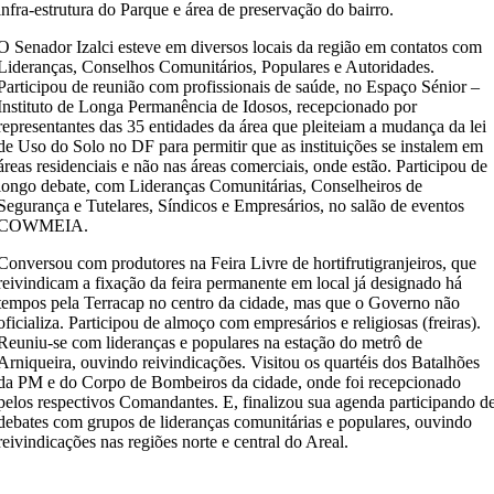
infra-estrutura do Parque e área de preservação do bairro.
O Senador Izalci esteve em diversos locais da região em contatos com
Lideranças, Conselhos Comunitários, Populares e Autoridades.
Participou de reunião com profissionais de saúde, no Espaço Sénior –
Instituto de Longa Permanência de Idosos, recepcionado por
representantes das 35 entidades da área que pleiteiam a mudança da lei
de Uso do Solo no DF para permitir que as instituições se instalem em
áreas residenciais e não nas áreas comerciais, onde estão. Participou de
longo debate, com Lideranças Comunitárias, Conselheiros de
Segurança e Tutelares, Síndicos e Empresários, no salão de eventos
COWMEIA.
Conversou com produtores na Feira Livre de hortifrutigranjeiros, que
reivindicam a fixação da feira permanente em local já designado há
tempos pela Terracap no centro da cidade, mas que o Governo não
oficializa. Participou de almoço com empresários e religiosas (freiras).
Reuniu-se com lideranças e populares na estação do metrô de
Arniqueira, ouvindo reivindicações. Visitou os quartéis dos Batalhões
da PM e do Corpo de Bombeiros da cidade, onde foi recepcionado
pelos respectivos Comandantes. E, finalizou sua agenda participando d
debates com grupos de lideranças comunitárias e populares, ouvindo
reivindicações nas regiões norte e central do Areal.