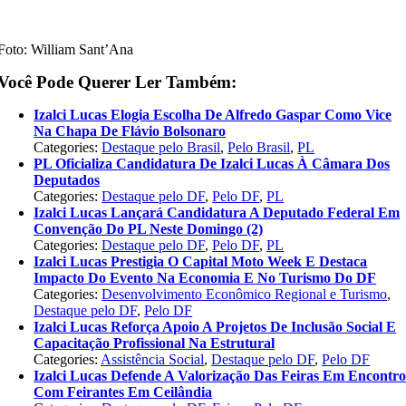
Foto: William Sant’Ana
Você Pode Querer Ler Também:
Izalci Lucas Elogia Escolha De Alfredo Gaspar Como Vice
Na Chapa De Flávio Bolsonaro
Categories:
Destaque pelo Brasil
,
Pelo Brasil
,
PL
PL Oficializa Candidatura De Izalci Lucas À Câmara Dos
Deputados
Categories:
Destaque pelo DF
,
Pelo DF
,
PL
Izalci Lucas Lançará Candidatura A Deputado Federal Em
Convenção Do PL Neste Domingo (2)
Categories:
Destaque pelo DF
,
Pelo DF
,
PL
Izalci Lucas Prestigia O Capital Moto Week E Destaca
Impacto Do Evento Na Economia E No Turismo Do DF
Categories:
Desenvolvimento Econômico Regional e Turismo
,
Destaque pelo DF
,
Pelo DF
Izalci Lucas Reforça Apoio A Projetos De Inclusão Social E
Capacitação Profissional Na Estrutural
Categories:
Assistência Social
,
Destaque pelo DF
,
Pelo DF
Izalci Lucas Defende A Valorização Das Feiras Em Encontr
Com Feirantes Em Ceilândia