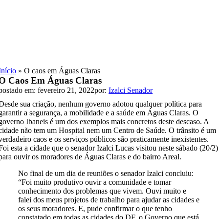
Skip
to
content
Início
»
O caos em Águas Claras
O Caos Em Águas Claras
postado em: fevereiro 21, 2022
por:
Izalci Senador
Desde sua criação, nenhum governo adotou qualquer política para
garantir a segurança, a mobilidade e a saúde em Águas Claras. O
governo Ibaneis é um dos exemplos mais concretos deste descaso. A
cidade não tem um Hospital nem um Centro de Saúde. O trânsito é um
verdadeiro caos e os serviços públicos são praticamente inexistentes.
Foi esta a cidade que o senador Izalci Lucas visitou neste sábado (20/2)
para ouvir os moradores de Águas Claras e do bairro Areal.
No final de um dia de reuniões o senador Izalci concluiu:
“Foi muito produtivo ouvir a comunidade e tomar
conhecimento dos problemas que vivem. Ouvi muito e
falei dos meus projetos de trabalho para ajudar as cidades e
os seus moradores. E, pude confirmar o que tenho
constatado em todas as cidades do DF, o Governo que está