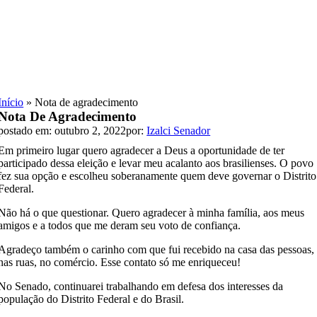
Skip
to
content
Início
»
Nota de agradecimento
Nota De Agradecimento
postado em: outubro 2, 2022
por:
Izalci Senador
Em primeiro lugar quero agradecer a Deus a oportunidade de ter
participado dessa eleição e levar meu acalanto aos brasilienses. O povo
fez sua opção e escolheu soberanamente quem deve governar o Distrito
Federal.
Não há o que questionar. Quero agradecer à minha família, aos meus
amigos e a todos que me deram seu voto de confiança.
Agradeço também o carinho com que fui recebido na casa das pessoas,
nas ruas, no comércio. Esse contato só me enriqueceu!
No Senado, continuarei trabalhando em defesa dos interesses da
população do Distrito Federal e do Brasil.