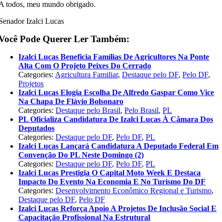
A todos, meu mundo obrigado.
Senador Izalci Lucas
Você Pode Querer Ler Também:
Izalci Lucas Beneficia Famílias De Agricultores Na Ponte
Alta Com O Projeto Peixes Do Cerrado
Categories:
Agricultura Familiar
,
Destaque pelo DF
,
Pelo DF
,
Projetos
Izalci Lucas Elogia Escolha De Alfredo Gaspar Como Vice
Na Chapa De Flávio Bolsonaro
Categories:
Destaque pelo Brasil
,
Pelo Brasil
,
PL
PL Oficializa Candidatura De Izalci Lucas À Câmara Dos
Deputados
Categories:
Destaque pelo DF
,
Pelo DF
,
PL
Izalci Lucas Lançará Candidatura A Deputado Federal Em
Convenção Do PL Neste Domingo (2)
Categories:
Destaque pelo DF
,
Pelo DF
,
PL
Izalci Lucas Prestigia O Capital Moto Week E Destaca
Impacto Do Evento Na Economia E No Turismo Do DF
Categories:
Desenvolvimento Econômico Regional e Turismo
,
Destaque pelo DF
,
Pelo DF
Izalci Lucas Reforça Apoio A Projetos De Inclusão Social E
Capacitação Profissional Na Estrutural