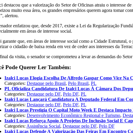
lci destacou que a valorização do Setor de Oficinas atraiu o interesse
orizou muito essa área, os grandes empresários querem agora tomar cont
”, alertou.
enador enfatizou que, desde 2017, existe a Lei da Regularização Fundiár
cialmente em áreas de interesse social.
i garante que, em áreas de interesse social como a Cidade Estrutural, o 
rizar o cidadão de baixa renda em vez de ceder aos interesses da Terrac
final da visita, o senador se comprometeu a levar as demandas do Setor 
cê Pode Querer Ler Também:
Izalci Lucas Elogia Escolha De Alfredo Gaspar Como Vice Na 
Categories:
Destaque pelo Brasil
,
Pelo Brasil
,
PL
PL Oficializa Candidatura De Izalci Lucas À Câmara Dos Dep
Categories:
Destaque pelo DF
,
Pelo DF
,
PL
Izalci Lucas Lançará Candidatura A Deputado Federal Em Co
Categories:
Destaque pelo DF
,
Pelo DF
,
PL
Izalci Lucas Prestigia O Capital Moto Week E Destaca Impac
Categories:
Desenvolvimento Econômico Regional e Turismo
,
Dest
Izalci Lucas Reforça Apoio A Projetos De Inclusão Social E Cap
Categories:
Assistência Social
,
Destaque pelo DF
,
Pelo DF
Izalci Lucas Defende A Valorização Das Feiras Em Encontro C