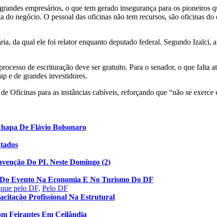
 de grandes empresários, o que tem gerado insegurança para os pioneiro
a do negócio. O pessoal das oficinas não tem recursos, são oficinas do
ia, da qual ele foi relator enquanto deputado federal. Segundo Izalci, 
processo de escrituração deve ser gratuito. Para o senador, o que falta 
ap e de grandes investidores.
de Oficinas para as instâncias cabíveis, reforçando que “não se exerce
Chapa De Flávio Bolsonaro
utados
nvenção Do PL Neste Domingo (2)
to Do Evento Na Economia E No Turismo Do DF
aque pelo DF
,
Pelo DF
acitação Profissional Na Estrutural
om Feirantes Em Ceilândia