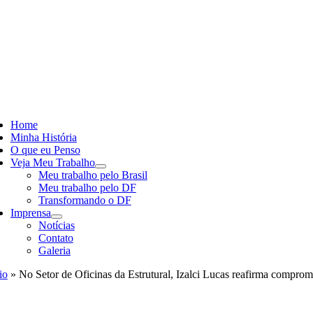
Skip
to
content
ggle
vigation
Home
Minha História
O que eu Penso
Veja Meu Trabalho
Meu trabalho pelo Brasil
Meu trabalho pelo DF
Transformando o DF
Imprensa
Notícias
Contato
Galeria
io
»
No Setor de Oficinas da Estrutural, Izalci Lucas reafirma comprom