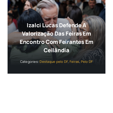
Izalci Lucas Defende A
Valorização Das Feiras Em
Encontro Com Feirantes Em
Ceilândia
Categories:
Destaque pelo DF
,
Feiras
,
Pelo DF