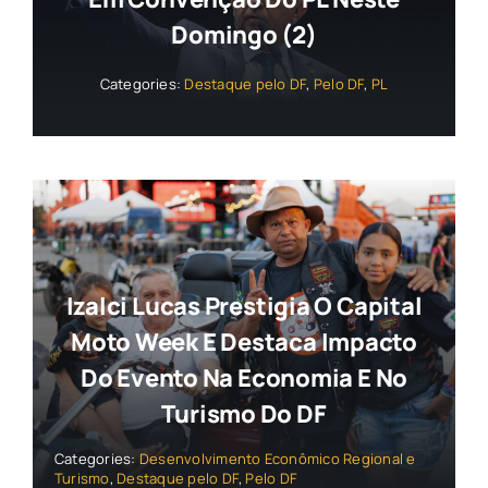
Domingo (2)
Categories:
Destaque pelo DF
,
Pelo DF
,
PL
Izalci Lucas Prestigia O Capital
Moto Week E Destaca Impacto
Do Evento Na Economia E No
Turismo Do DF
Categories:
Desenvolvimento Econômico Regional e
Turismo
,
Destaque pelo DF
,
Pelo DF