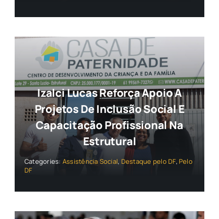
Izalci Lucas Reforça Apoio A
Projetos De Inclusão Social E
Capacitação Profissional Na
Estrutural
Categories:
Assistência Social
,
Destaque pelo DF
,
Pelo
DF