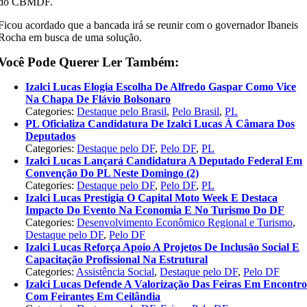
do CBMDF.
Ficou acordado que a bancada irá se reunir com o governador Ibaneis
Rocha em busca de uma solução.
Você Pode Querer Ler Também:
Izalci Lucas Elogia Escolha De Alfredo Gaspar Como Vice
Na Chapa De Flávio Bolsonaro
Categories:
Destaque pelo Brasil
,
Pelo Brasil
,
PL
PL Oficializa Candidatura De Izalci Lucas À Câmara Dos
Deputados
Categories:
Destaque pelo DF
,
Pelo DF
,
PL
Izalci Lucas Lançará Candidatura A Deputado Federal Em
Convenção Do PL Neste Domingo (2)
Categories:
Destaque pelo DF
,
Pelo DF
,
PL
Izalci Lucas Prestigia O Capital Moto Week E Destaca
Impacto Do Evento Na Economia E No Turismo Do DF
Categories:
Desenvolvimento Econômico Regional e Turismo
,
Destaque pelo DF
,
Pelo DF
Izalci Lucas Reforça Apoio A Projetos De Inclusão Social E
Capacitação Profissional Na Estrutural
Categories:
Assistência Social
,
Destaque pelo DF
,
Pelo DF
Izalci Lucas Defende A Valorização Das Feiras Em Encontr
Com Feirantes Em Ceilândia