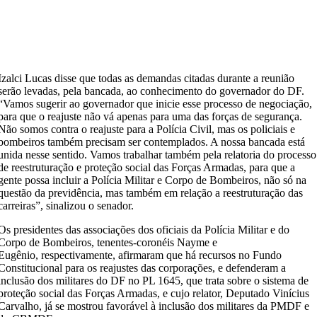
Izalci Lucas disse que todas as demandas citadas durante a reunião
serão levadas, pela bancada, ao conhecimento do governador do DF.
“Vamos sugerir ao governador que inicie esse processo de negociação,
para que o reajuste não vá apenas para uma das forças de segurança.
Não somos contra o reajuste para a Polícia Civil, mas os policiais e
bombeiros também precisam ser contemplados. A nossa bancada está
unida nesse sentido. Vamos trabalhar também pela relatoria do processo
de reestruturação e proteção social das Forças Armadas, para que a
gente possa incluir a Polícia Militar e Corpo de Bombeiros, não só na
questão da previdência, mas também em relação a reestruturação das
carreiras”, sinalizou o senador.
Os presidentes das associações dos oficiais da Polícia Militar e do
Corpo de Bombeiros, tenentes-coronéis Nayme e
Eugênio, respectivamente, afirmaram que há recursos no Fundo
Constitucional para os reajustes das corporações, e defenderam a
inclusão dos militares do DF no PL 1645, que trata sobre o sistema de
proteção social das Forças Armadas, e cujo relator, Deputado Vinícius
Carvalho, já se mostrou favorável à inclusão dos militares da PMDF e