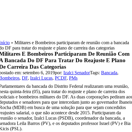
Skip
to
content
Início
»
Militares e Bombeiros participaram de reunião com a bancada
do DF para tratar do reajuste e plano de carreira das categorias
Militares E Bombeiros Participaram De Reunião Com
A Bancada Do DF Para Tratar Do Reajuste E Plano
De Carreira Das Categorias
postado em: setembro 6, 2019
por:
Izalci Senador
Tags:
Bancada
,
Bombeiros
,
DF
,
Izalci Lucas
,
PCDF
,
PMs
Parlamentares da bancada do Distrito Federal realizaram uma reunião,
nesta quinta-feira (05), para tratar do reajuste e plano de carreira dos
policiais e bombeiros militares do DF. As duas corporações pediram ao
deputados e senadores para que intercedam junto ao governador Ibanei
Rocha (MDB) em busca de uma solução para que sejam concedidos
reajustes salarial, o que não acontece desde 2015. Participaram da
reunião o senador, Izalci Lucas (PSDB), coordenador da bancada, a
senadora Leila Barros (PV), e os deputados professor Israel (PV) e Bia
Kicis (PSL).