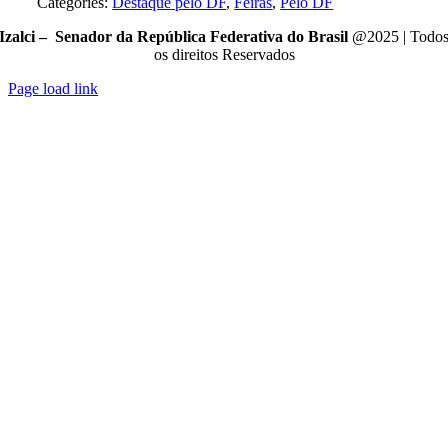
Categories:
Destaque pelo DF
,
Feiras
,
Pelo DF
Izalci – Senador da República Federativa do Brasil
@2025 | Todo
os direitos Reservados
Page load link
Go
to
Top