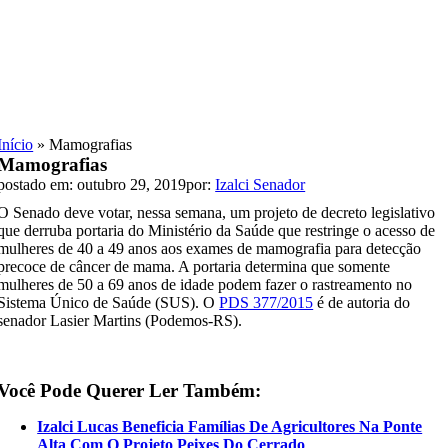
Skip
to
content
Início
»
Mamografias
Mamografias
postado em: outubro 29, 2019
por:
Izalci Senador
O Senado deve votar, nessa semana, um projeto de decreto legislativo
que derruba portaria do Ministério da Saúde que restringe o acesso de
mulheres de 40 a 49 anos aos exames de mamografia para detecção
precoce de câncer de mama. A portaria determina que somente
mulheres de 50 a 69 anos de idade podem fazer o rastreamento no
Sistema Único de Saúde (SUS). O
PDS 377/2015
é de autoria do
senador Lasier Martins (Podemos-RS).
Você Pode Querer Ler Também:
Izalci Lucas Beneficia Famílias De Agricultores Na Ponte
Alta Com O Projeto Peixes Do Cerrado