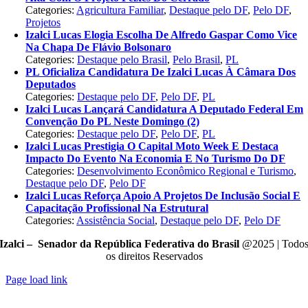
Categories:
Agricultura Familiar
,
Destaque pelo DF
,
Pelo DF
,
Projetos
Izalci Lucas Elogia Escolha De Alfredo Gaspar Como Vice
Na Chapa De Flávio Bolsonaro
Categories:
Destaque pelo Brasil
,
Pelo Brasil
,
PL
PL Oficializa Candidatura De Izalci Lucas À Câmara Dos
Deputados
Categories:
Destaque pelo DF
,
Pelo DF
,
PL
Izalci Lucas Lançará Candidatura A Deputado Federal Em
Convenção Do PL Neste Domingo (2)
Categories:
Destaque pelo DF
,
Pelo DF
,
PL
Izalci Lucas Prestigia O Capital Moto Week E Destaca
Impacto Do Evento Na Economia E No Turismo Do DF
Categories:
Desenvolvimento Econômico Regional e Turismo
,
Destaque pelo DF
,
Pelo DF
Izalci Lucas Reforça Apoio A Projetos De Inclusão Social E
Capacitação Profissional Na Estrutural
Categories:
Assistência Social
,
Destaque pelo DF
,
Pelo DF
Izalci – Senador da República Federativa do Brasil
@2025 | Todo
os direitos Reservados
Page load link
Go
to