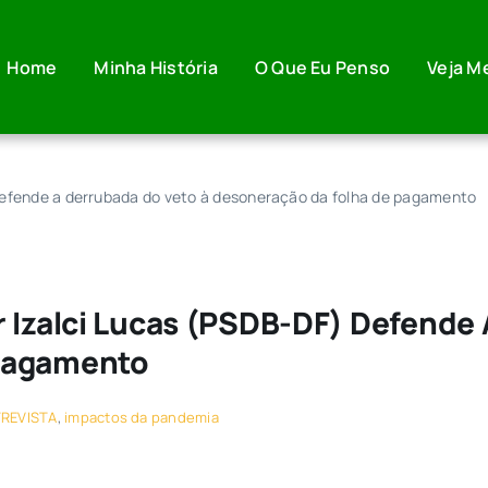
Home
Minha História
O Que Eu Penso
Veja M
 defende a derrubada do veto à desoneração da folha de pagamento
 Izalci Lucas (PSDB-DF) Defende
Pagamento
REVISTA
,
impactos da pandemia