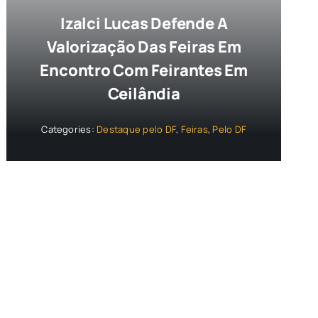
Izalci Lucas Defende A
Valorização Das Feiras Em
Encontro Com Feirantes Em
Ceilândia
Categories:
Destaque pelo DF
,
Feiras
,
Pelo DF