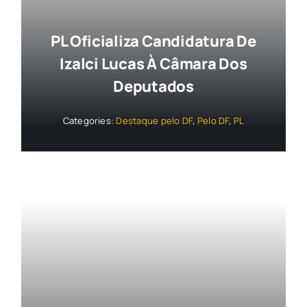
PL Oficializa Candidatura De
Izalci Lucas À Câmara Dos
Deputados
Categories:
Destaque pelo DF
,
Pelo DF
,
PL