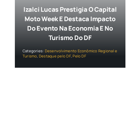
Izalci Lucas Prestigia O Capital
Moto Week E Destaca Impacto
Do Evento Na Economia E No
Turismo Do DF
Categories:
Desenvolvimento Econômico Regional e
Turismo
,
Destaque pelo DF
,
Pelo DF