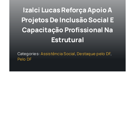
Izalci Lucas Reforça Apoio A
Projetos De Inclusão Social E
Capacitação Profissional Na
Estrutural
Categories:
Assistência Social
,
Destaque pelo DF
,
Pelo DF