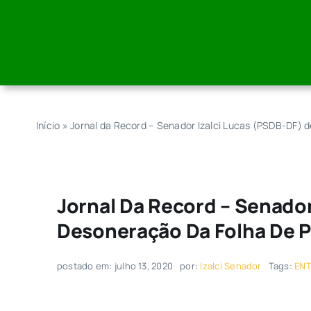
Skip
to
content
Início
»
Jornal da Record – Senador Izalci Lucas (PSDB-DF)
Jornal Da Record – Senador
Desoneração Da Folha De 
postado em: julho 13, 2020
por:
Izalci Senador
Tags:
ENT