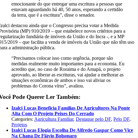
emocionante do que entregar uma escritura a pessoas que
estavam aguardando há 40, 50 anos, esperando a certidão
da terra, que é a escritura”, disse o senador.
Izalci destacou ainda que o Congresso precisa votar a Medida
Provisória (MP) 910/2019 – que estabelece novos critérios para a
regularização fundiária de imóveis da União e do Incra -, e a MP
915/2019 – que facilita a venda de imóveis da União que não têm uso
para a administração pública.
“Precisamos colocar isso como urgência, porque são
medidas realmente muito importantes para a economia. Eu
acredito que, no caso de Roraima e do Amapá, o projeto
aprovado, ao liberar as escrituras, vai ajudar a melhorar as
situações econômicas de ambos e isso vai aliviar os
problemas do Corona vírus”, avaliou.
Você Pode Querer Ler Também:
Izalci Lucas Beneficia Famílias De Agricultores Na Ponte
Alta Com O Projeto Peixes Do Cerrado
Categories:
Agricultura Familiar
,
Destaque pelo DF
,
Pelo DF
,
Projetos
Izalci Lucas Elogia Escolha De Alfredo Gaspar Como Vice
Na Chapa De Flávio Bolsonaro