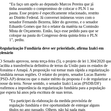
“Eu faço um apelo ao deputado Marcos Pereira que já
tinha assumido o compromisso de colocar o PLN 1 na
pauta. Esse projeto é especificamente relacionado, restrito
ao Distrito Federal. Já conversei inúmeras vezes com o
senador Fernando Bezerra, líder do governo, e o senador
Eduardo Gomes que foi o relator da matéria na Comissão
Mista de Orçamento. Então, faço esse pedido para que se
coloque na pauta do Congresso desta quinta-feira o PLN
1”, pediu.
Regularização Fundiária deve ser prioridade, afirma Izalci em
plenário
O Senado aprovou, nesta terça-feira (5), o projeto de lei 1.304/2020 qu
facilita a transferência definitiva de terras da União para os estados de
Roraima e Amapá. A proposição vai tornar mais rápida a regularização
fundiária nessas regiões. O relator do projeto, senador Lucas Barreto
(PSD-AP) destacou que o maior mérito da proposta é o de regularizar a
posse da terra. Nesse sentido, o senador Izalci Lucas (PSDB/DF)
reafirmou a importância da regularização fundiária para a população
que espera há anos pela escritura de suas terras.
“Eu participei da elaboração da medida provisória de
regulação fundiária e tive oportunidade de entregar alguns
títulos no ano passado. Olhem, não há nada mais