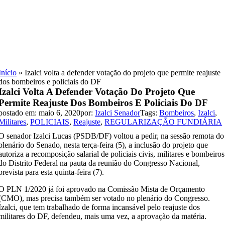
Skip
to
content
Início
»
Izalci volta a defender votação do projeto que permite reajuste
dos bombeiros e policiais do DF
Izalci Volta A Defender Votação Do Projeto Que
Permite Reajuste Dos Bombeiros E Policiais Do DF
postado em: maio 6, 2020
por:
Izalci Senador
Tags:
Bombeiros
,
Izalci
,
Militares
,
POLICIAIS
,
Reajuste
,
REGULARIZAÇÃO FUNDIÁRIA
O senador Izalci Lucas (PSDB/DF) voltou a pedir, na sessão remota do
plenário do Senado, nesta terça-feira (5), a inclusão do projeto que
autoriza a recomposição salarial de policiais civis, militares e bombeiros
do Distrito Federal na pauta da reunião do Congresso Nacional,
prevista para esta quinta-feira (7).
O PLN 1/2020 já foi aprovado na Comissão Mista de Orçamento
(CMO), mas precisa também ser votado no plenário do Congresso.
Izalci, que tem trabalhado de forma incansável pelo reajuste dos
militares do DF, defendeu, mais uma vez, a aprovação da matéria.