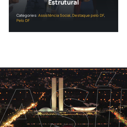
Estrutural
Categories:
Assistência Social
,
Destaque pelo DF
,
Pelo DF