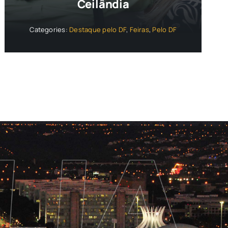
Ceilândia
Categories:
Destaque pelo DF
,
Feiras
,
Pelo DF