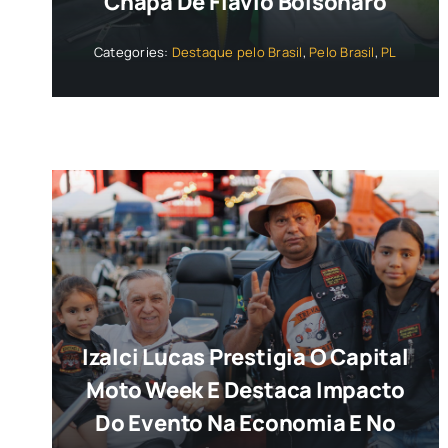
Chapa De Flávio Bolsonaro
Categories:
Destaque pelo Brasil
,
Pelo Brasil
,
PL
Izalci Lucas Prestigia O Capital
Moto Week E Destaca Impacto
Do Evento Na Economia E No