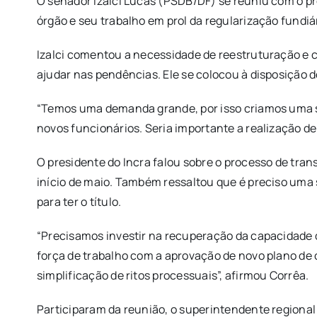
O senador Izalci Lucas (PSDB/DF) se reuniu com o pre
órgão e seu trabalho em prol da regularização fundiár
Izalci comentou a necessidade de reestruturação e 
ajudar nas pendências. Ele se colocou à disposição d
“Temos uma demanda grande, por isso criamos uma sub
novos funcionários. Seria importante a realização de
O presidente do Incra falou sobre o processo de tr
início de maio. Também ressaltou que é preciso uma s
para ter o título.
“Precisamos investir na recuperação da capacidade de
força de trabalho com a aprovação de novo plano de 
simplificação de ritos processuais”, afirmou Corrêa.
Participaram da reunião, o superintendente regional d