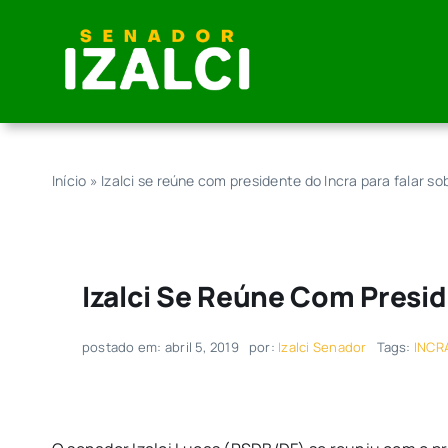
Skip
to
content
Início
»
Izalci se reúne com presidente do Incra para falar s
Izalci Se Reúne Com Presid
postado em: abril 5, 2019
por:
Izalci Senador
Tags:
INCR