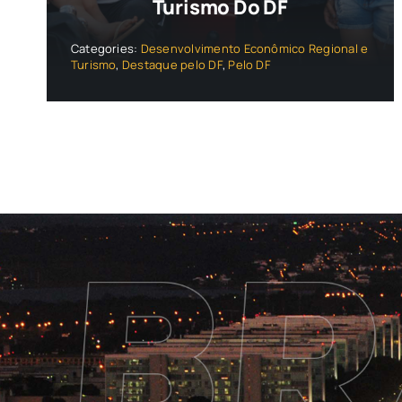
Turismo Do DF
Categories:
Desenvolvimento Econômico Regional e
Turismo
,
Destaque pelo DF
,
Pelo DF