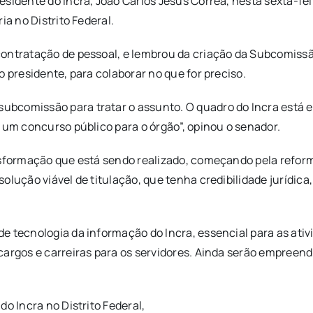
sidente do Incra, João Carlos Jesus Corrêa, nesta sexta-fei
ia no Distrito Federal.
contratação de pessoal, e lembrou da criação da Subcomissã
o presidente, para colaborar no que for preciso.
comissão para tratar o assunto. O quadro do Incra está esca
 um concurso público para o órgão”, opinou o senador.
ansformação que está sendo realizado, começando pela refor
olução viável de titulação, que tenha credibilidade jurídica
 tecnologia da informação do Incra, essencial para as ativ
cargos e carreiras para os servidores. Ainda serão empreend
o Incra no Distrito Federal,