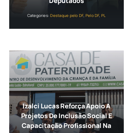
Deputados
Categories:
Destaque pelo DF
,
Pelo DF
,
PL
Izalci Lucas Reforça Apoio A
Projetos De Inclusão Social E
Capacitação Profissional Na