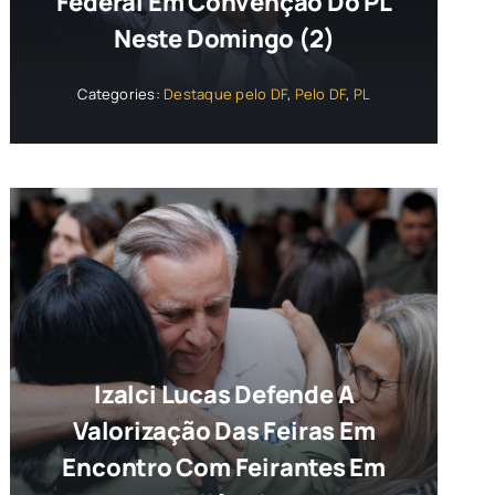
Federal Em Convenção Do PL
Neste Domingo (2)
Categories:
Destaque pelo DF
,
Pelo DF
,
PL
Izalci Lucas Defende A
Valorização Das Feiras Em
Encontro Com Feirantes Em