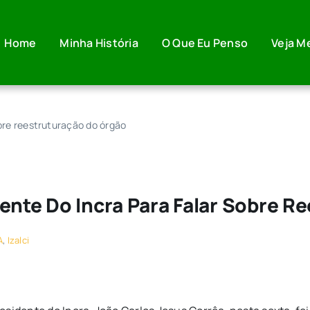
Home
Minha História
O Que Eu Penso
Veja M
obre reestruturação do órgão
ente Do Incra Para Falar Sobre R
A
,
Izalci