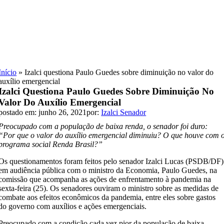
Skip
to
content
Início
»
Izalci questiona Paulo Guedes sobre diminuição no valor do
auxílio emergencial
Izalci Questiona Paulo Guedes Sobre Diminuição No
Valor Do Auxílio Emergencial
postado em: junho 26, 2021
por:
Izalci Senador
Preocupado com a população de baixa renda, o senador foi duro:
“Por que o valor do auxílio emergencial diminuiu? O que houve com 
programa social Renda Brasil?”
Os questionamentos foram feitos pelo senador Izalci Lucas (PSDB/DF)
em audiência pública com o ministro da Economia, Paulo Guedes, na
comissão que acompanha as ações de enfrentamento à pandemia na
sexta-feira (25). Os senadores ouviram o ministro sobre as medidas de
combate aos efeitos econômicos da pandemia, entre eles sobre gastos
do governo com auxílios e ações emergenciais.
Preocupado com a condição cada vez pior da população de baixa