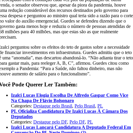
renda, o senador observou que, apesar da piora da pandemia, houve
uma redução considerável dos recursos destinados pelo governo para
essa despesa e perguntou ao ministro qual teria sido a razão para o cort
no valor do auxílio emergencial. Guedes se defendeu dizendo que o
governo gasta menos hoje e reduziu o número de pessoas atendidas de
68 milhões para 40 milhões, mas que estas são as que realmente
precisam.
Izalci perguntou sobre os efeitos do teto de gastos sobre a necessidade
de financiar investimentos em infraestrutura. Guedes admitiu que o teto
é uma “anomalia”, mas descartou abandoná-lo. “Não adianta tirar o tet
para gastar mais, para reeleger A, B, C”, afirmou. Guedes citou como
exemplo a Pandemia: “Para a Saúde, não faltou dinheiro, mas não
houve aumento de salário para o funcionalismo”.
Você Pode Querer Ler Também:
Izalci Lucas Elogia Escolha De Alfredo Gaspar Como Vice
Na Chapa De Flávio Bolsonaro
Categories:
Destaque pelo Brasil
,
Pelo Brasil
,
PL
PL Oficializa Candidatura De Izalci Lucas À Câmara Dos
Deputados
Categories:
Destaque pelo DF
,
Pelo DF
,
PL
Izalci Lucas Lançará Candidatura A Deputado Federal Em
Convenção Do PL Neste Domingo (2)