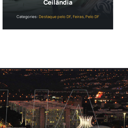
Ceilândia
Categories:
Destaque pelo DF
,
Feiras
,
Pelo DF