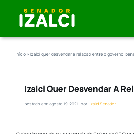
Skip
to
content
Início
»
Izalci quer desvendar a relação entre o governo Ibane
Izalci Quer Desvendar A Re
postado em: agosto 19, 2021
por:
Izalci Senador