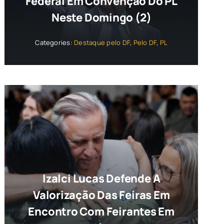
Federal Em Convenção Do PL
Neste Domingo (2)
Categories:
Destaque pelo DF
,
Pelo DF
,
PL
Izalci Lucas Defende A
Valorização Das Feiras Em
Encontro Com Feirantes Em