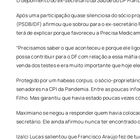
O depoimento do ex-secretário da Saúde do DF Franc
Após uma participação quase silenciosa do sócio pro
(PSDB/DF) afirmou que sobrou para o ex-secretário Fr
terá de explicar porque favoreceu a Precisa Medicam
“Precisamos saber o que aconteceu e porque ele ligo
possa contribuir para o DF com relação a essa máfia 
venda dos testes e era muito importante que hoje ele 
Protegido por um habeas corpus, o sócio-proprietár
senadores na CPI da Pandemia. Entre as poucas info
Filho. Mas garantiu que havia estado poucas vezes co
Maximiano se negou a responder quem havia colocado
secretário. Ele ainda afirmou nunca ter encontrado 
Izalci Lucas salientou que Francisco Araújo fez de t