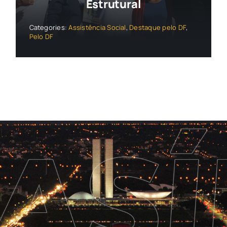
Estrutural
Categories:
Assistência Social
,
Destaque pelo DF
,
Pelo DF