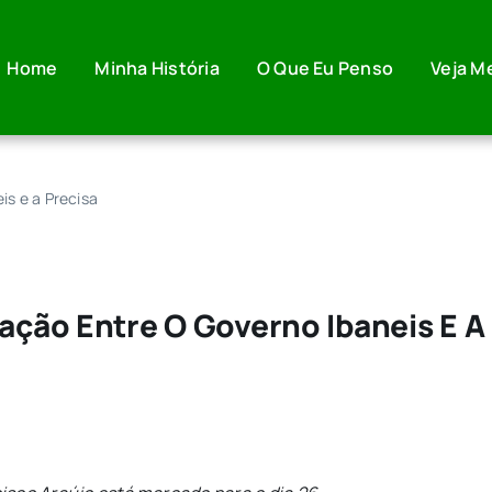
Home
Minha História
O Que Eu Penso
Veja M
is e a Precisa
lação Entre O Governo Ibaneis E A