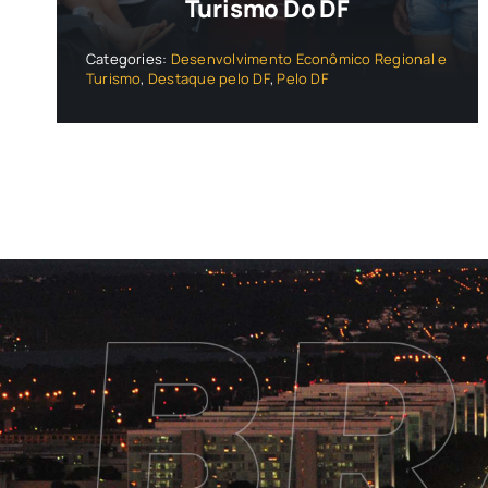
Turismo Do DF
Categories:
Desenvolvimento Econômico Regional e
Turismo
,
Destaque pelo DF
,
Pelo DF