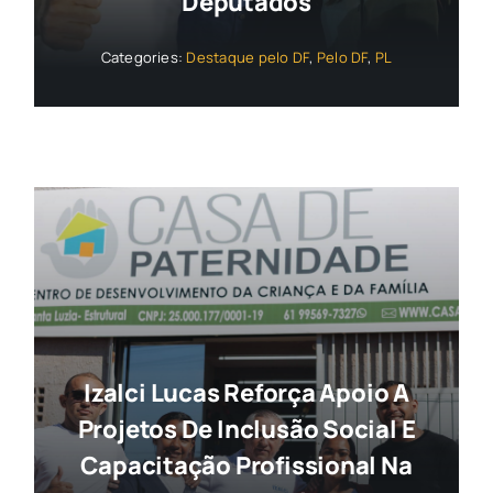
Deputados
Categories:
Destaque pelo DF
,
Pelo DF
,
PL
Izalci Lucas Reforça Apoio A
Projetos De Inclusão Social E
Capacitação Profissional Na