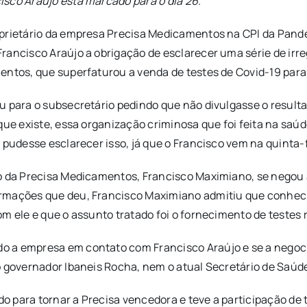
isco Araújo está marcado para o dia 26
.
prietário da empresa Precisa Medicamentos na CPI da Pandem
ancisco Araújo a obrigação de esclarecer uma série de irreg
entos, que superfaturou a venda de testes de Covid-19 para 
u para o subsecretário pedindo que não divulgasse o result
que existe, essa organização criminosa que foi feita na saú
pudesse esclarecer isso, já que o Francisco vem na quinta-fe
io da Precisa Medicamentos, Francisco Maximiano, se negou 
rmações que deu, Francisco Maximiano admitiu que conhecia
m ele e que o assunto tratado foi o fornecimento de testes 
 a empresa em contato com Francisco Araújo e se a negocia
o governador Ibaneis Rocha, nem o atual Secretário de Saúd
udo para tornar a Precisa vencedora e teve a participação de