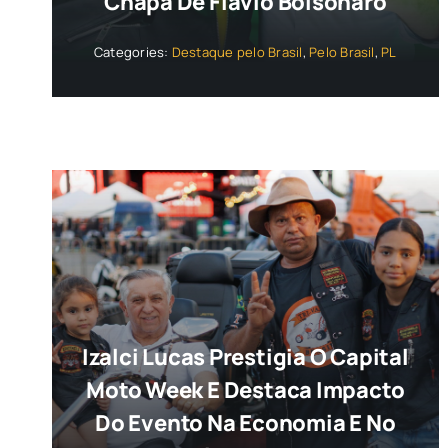
Chapa De Flávio Bolsonaro
Categories:
Destaque pelo Brasil
,
Pelo Brasil
,
PL
Izalci Lucas Prestigia O Capital
Moto Week E Destaca Impacto
Do Evento Na Economia E No