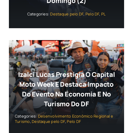
Domingo (2)
Categories:
Destaque pelo DF
,
Pelo DF
,
PL
Izalci Lucas Prestigia O Capital
Moto Week E Destaca Impacto
Do Evento Na Economia E No
Turismo Do DF
Categories:
Desenvolvimento Econômico Regional e
Turismo
,
Destaque pelo DF
,
Pelo DF