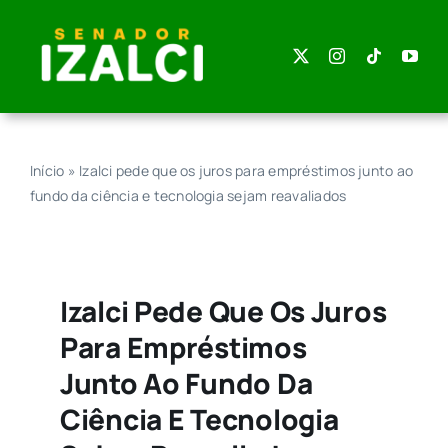
Skip
to
content
Início
»
Izalci pede que os juros para empréstimos junto ao
fundo da ciência e tecnologia sejam reavaliados
Izalci Pede Que Os Juros
Para Empréstimos
Junto Ao Fundo Da
Ciência E Tecnologia