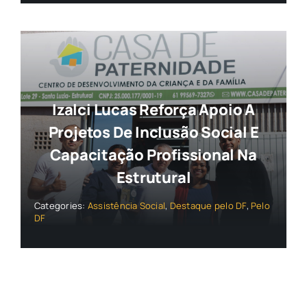
Izalci Lucas Reforça Apoio A
Projetos De Inclusão Social E
Capacitação Profissional Na
Estrutural
Categories:
Assistência Social
,
Destaque pelo DF
,
Pelo
DF