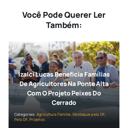
Você Pode Querer Ler
Também:
Izalci Lucas Beneficia Famílias
De Agricultores Na Ponte Alta
Com O Projeto Peixes Do
Cerrado
Categories:
Agricultura Familiar
,
Destaque pelo DF
,
Pelo DF
,
Projetos