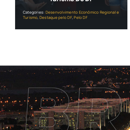
Categories:
Desenvolvimento Econômico Regional e
Turismo
,
Destaque pelo DF
,
Pelo DF