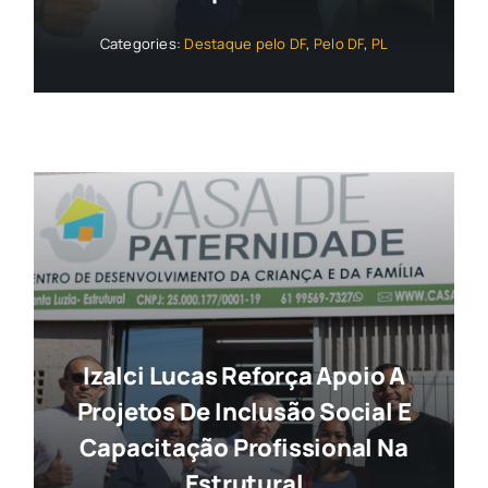
Categories:
Destaque pelo DF
,
Pelo DF
,
PL
Izalci Lucas Reforça Apoio A
Projetos De Inclusão Social E
Capacitação Profissional Na
Estrutural