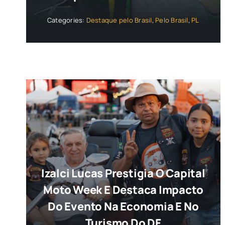
Categories:
Destaque pelo Brasil
,
Pelo Brasil
,
PL
Izalci Lucas Prestigia O Capital
Moto Week E Destaca Impacto
Do Evento Na Economia E No
Turismo Do DF