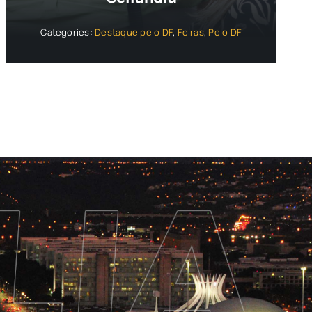
Categories:
Destaque pelo DF
,
Feiras
,
Pelo DF