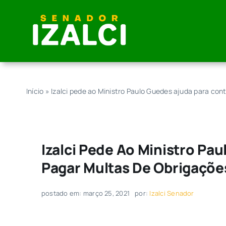
Skip
to
content
Início
»
Izalci pede ao Ministro Paulo Guedes ajuda para co
Izalci Pede Ao Ministro P
Pagar Multas De Obrigaçõe
postado em: março 25, 2021
por:
Izalci Senador