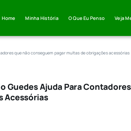
Home
Minha História
O Que Eu Penso
Veja M
ntadores que não conseguem pagar multas de obrigações acessórias
aulo Guedes Ajuda Para Contador
s Acessórias