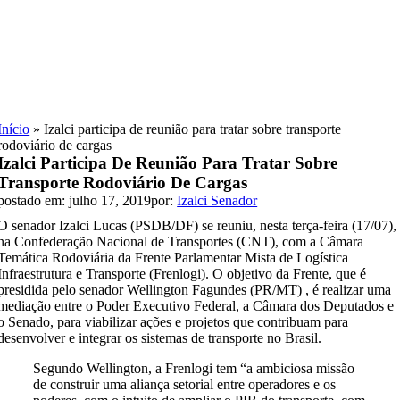
Skip
to
content
Início
»
Izalci participa de reunião para tratar sobre transporte
rodoviário de cargas
Izalci Participa De Reunião Para Tratar Sobre
Transporte Rodoviário De Cargas
postado em: julho 17, 2019
por:
Izalci Senador
O senador Izalci Lucas (PSDB/DF) se reuniu, nesta terça-feira (17/07),
na Confederação Nacional de Transportes (CNT), com a Câmara
Temática Rodoviária da Frente Parlamentar Mista de Logística
Infraestrutura e Transporte (Frenlogi). O objetivo da Frente, que é
presidida pelo senador Wellington Fagundes (PR/MT) , é realizar uma
mediação entre o Poder Executivo Federal, a Câmara dos Deputados e
o Senado, para viabilizar ações e projetos que contribuam para
desenvolver e integrar os sistemas de transporte no Brasil.
Segundo Wellington, a Frenlogi tem “a ambiciosa missão
de construir uma aliança setorial entre operadores e os