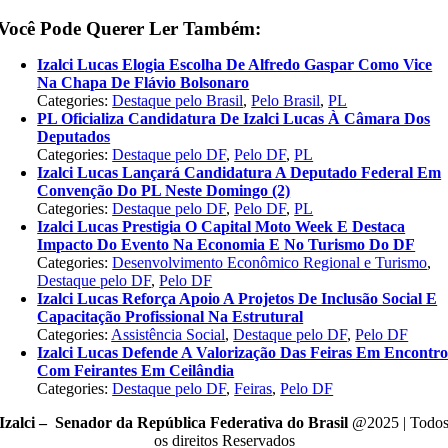
Você Pode Querer Ler Também:
Izalci Lucas Elogia Escolha De Alfredo Gaspar Como Vice
Na Chapa De Flávio Bolsonaro
Categories:
Destaque pelo Brasil
,
Pelo Brasil
,
PL
PL Oficializa Candidatura De Izalci Lucas À Câmara Dos
Deputados
Categories:
Destaque pelo DF
,
Pelo DF
,
PL
Izalci Lucas Lançará Candidatura A Deputado Federal Em
Convenção Do PL Neste Domingo (2)
Categories:
Destaque pelo DF
,
Pelo DF
,
PL
Izalci Lucas Prestigia O Capital Moto Week E Destaca
Impacto Do Evento Na Economia E No Turismo Do DF
Categories:
Desenvolvimento Econômico Regional e Turismo
,
Destaque pelo DF
,
Pelo DF
Izalci Lucas Reforça Apoio A Projetos De Inclusão Social E
Capacitação Profissional Na Estrutural
Categories:
Assistência Social
,
Destaque pelo DF
,
Pelo DF
Izalci Lucas Defende A Valorização Das Feiras Em Encontr
Com Feirantes Em Ceilândia
Categories:
Destaque pelo DF
,
Feiras
,
Pelo DF
Izalci – Senador da República Federativa do Brasil
@2025 | Todo
os direitos Reservados