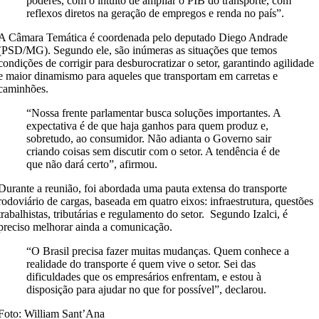
poderes, com o intuito de ampliar o PIB do transporte, com
reflexos diretos na geração de empregos e renda no país”.
A Câmara Temática é coordenada pelo deputado Diego Andrade
(PSD/MG). Segundo ele, são inúmeras as situações que temos
condições de corrigir para desburocratizar o setor, garantindo agilidade
e maior dinamismo para aqueles que transportam em carretas e
caminhões.
“Nossa frente parlamentar busca soluções importantes. A
expectativa é de que haja ganhos para quem produz e,
sobretudo, ao consumidor. Não adianta o Governo sair
criando coisas sem discutir com o setor. A tendência é de
que não dará certo”, afirmou.
Durante a reunião, foi abordada uma pauta extensa do transporte
rodoviário de cargas, baseada em quatro eixos: infraestrutura, questões
trabalhistas, tributárias e regulamento do setor. Segundo Izalci, é
preciso melhorar ainda a comunicação.
“O Brasil precisa fazer muitas mudanças. Quem conhece a
realidade do transporte é quem vive o setor. Sei das
dificuldades que os empresários enfrentam, e estou à
disposição para ajudar no que for possível”, declarou.
Foto: William Sant’Ana