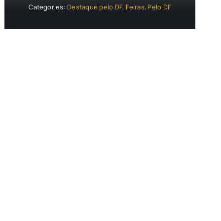
Categories:
Destaque pelo DF
,
Feiras
,
Pelo DF