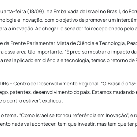
quarta-feira (18/09), na Embaixada de Israel no Brasil, do
nologia e Inovação, com o objetivo de promover um intercâmb
ara a inovação. Ao chegar, o senador foi recepcionado pelo a
e da Frente Parlamentar Mista de Ciência e Tecnologia, Pes
 essa área tão importante. “É preciso mostrar o impacto da
real aplicado em ciência e tecnologia, temos o retorno de R
CDRs – Centro de Desenvolvimento Regional. “O Brasil é o 13º 
o, patentes, desenvolvimento do país. Estamos mudando e
o centro estiver”, explicou.
o tema: “Como Israel se tornou referência em Inovação”, e
to nada vai acontecer, tem que investir, mas tem que ter p