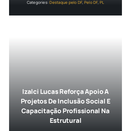
Categories:
Destaque pelo DF
,
Pelo DF
,
PL
Izalci Lucas Reforça Apoio A
Projetos De Inclusão Social E
Capacitação Profissional Na
Estrutural