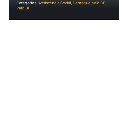
Categories:
Assistência Social
,
Destaque pelo DF
,
Pelo DF