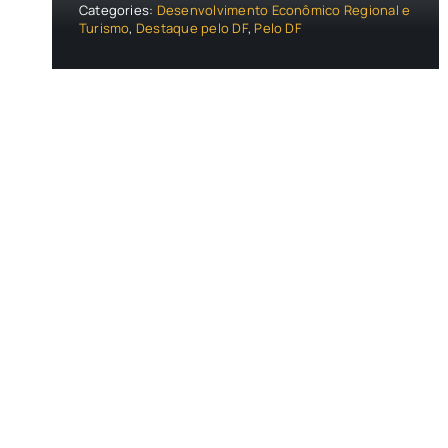
Categories:
Desenvolvimento Econômico Regional e
Turismo
,
Destaque pelo DF
,
Pelo DF