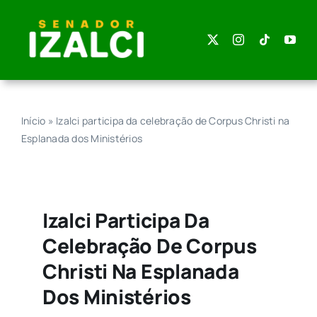
Skip
to
content
Início
»
Izalci participa da celebração de Corpus Christi na
Esplanada dos Ministérios
Izalci Participa Da
Celebração De Corpus
Christi Na Esplanada
Dos Ministérios