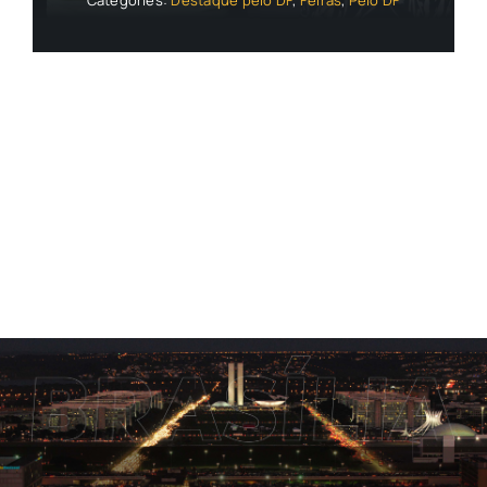
Categories:
Destaque pelo DF
,
Feiras
,
Pelo DF