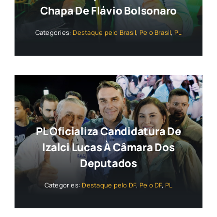
Chapa De Flávio Bolsonaro
Categories:
Destaque pelo Brasil
,
Pelo Brasil
,
PL
PL Oficializa Candidatura De
Izalci Lucas À Câmara Dos
Deputados
Categories:
Destaque pelo DF
,
Pelo DF
,
PL