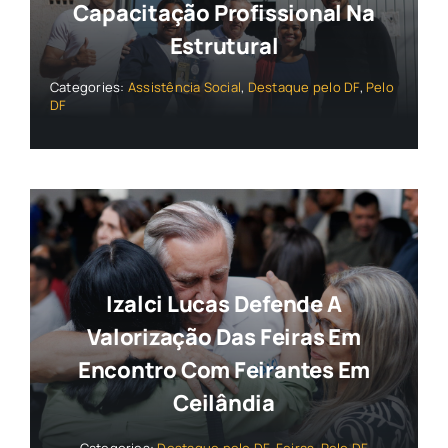
Capacitação Profissional Na
Estrutural
Categories:
Assistência Social
,
Destaque pelo DF
,
Pelo
DF
Izalci Lucas Defende A
Valorização Das Feiras Em
Encontro Com Feirantes Em
Ceilândia