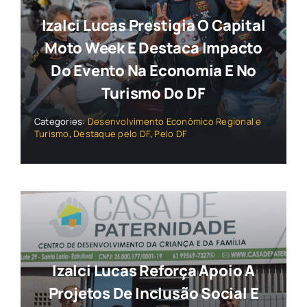
Izalci Lucas Prestigia O Capital
Moto Week E Destaca Impacto
Do Evento Na Economia E No
Turismo Do DF
Categories:
Desenvolvimento Econômico Regional e
Turismo
,
Destaque pelo DF
,
Pelo DF
Izalci Lucas Reforça Apoio A
Projetos De Inclusão Social E