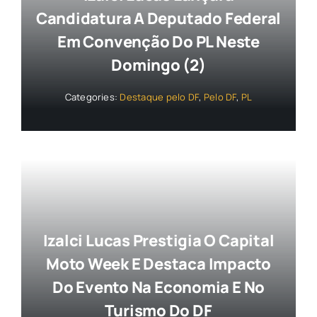
Candidatura A Deputado Federal
Em Convenção Do PL Neste
Domingo (2)
Categories:
Destaque pelo DF
,
Pelo DF
,
PL
Izalci Lucas Prestigia O Capital
Moto Week E Destaca Impacto
Do Evento Na Economia E No
Turismo Do DF