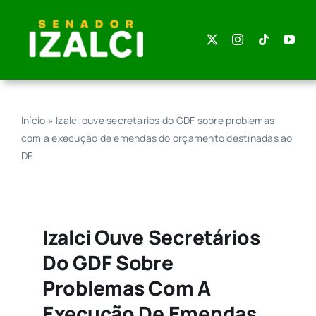
Skip
to
content
Início
»
Izalci ouve secretários do GDF sobre problemas
com a execução de emendas do orçamento destinadas ao
DF
Izalci Ouve Secretários
Do GDF Sobre
Problemas Com A
Execução De Emendas