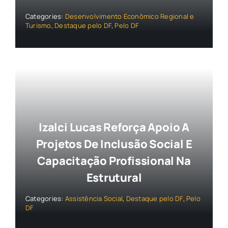
Categories:
Desenvolvimento Econômico Regional e
Turismo
,
Destaque pelo DF
,
Pelo DF
Izalci Lucas Reforça Apoio A
Projetos De Inclusão Social E
Capacitação Profissional Na
Estrutural
Categories:
Assistência Social
,
Destaque pelo DF
,
Pelo
DF