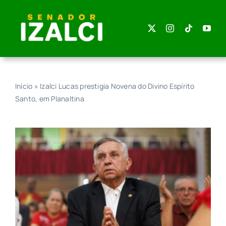
Skip
to
content
Início
»
Izalci Lucas prestigia Novena do Divino Espírito
Santo, em Planaltina