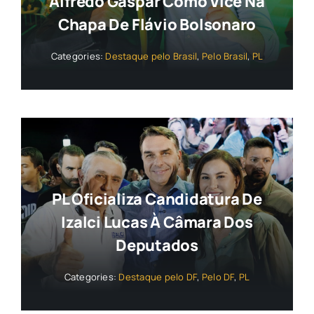
Alfredo Gaspar Como Vice Na
Chapa De Flávio Bolsonaro
Categories:
Destaque pelo Brasil
,
Pelo Brasil
,
PL
PL Oficializa Candidatura De
Izalci Lucas À Câmara Dos
Deputados
Categories:
Destaque pelo DF
,
Pelo DF
,
PL