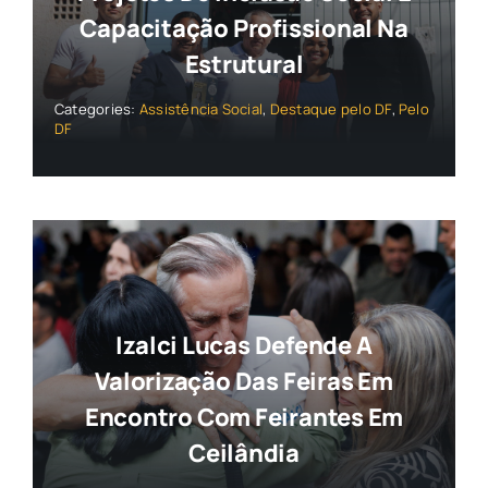
Capacitação Profissional Na
Estrutural
Categories:
Assistência Social
,
Destaque pelo DF
,
Pelo
DF
Izalci Lucas Defende A
Valorização Das Feiras Em
Encontro Com Feirantes Em
Ceilândia