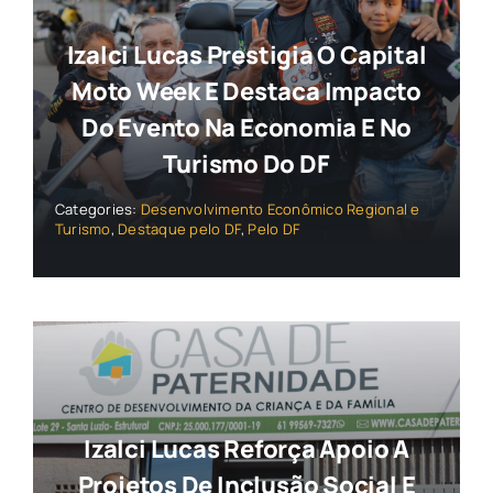
Izalci Lucas Prestigia O Capital
Moto Week E Destaca Impacto
Do Evento Na Economia E No
Turismo Do DF
Categories:
Desenvolvimento Econômico Regional e
Turismo
,
Destaque pelo DF
,
Pelo DF
Izalci Lucas Reforça Apoio A
Projetos De Inclusão Social E