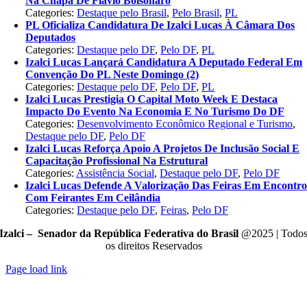
Na Chapa De Flávio Bolsonaro
Categories:
Destaque pelo Brasil
,
Pelo Brasil
,
PL
PL Oficializa Candidatura De Izalci Lucas À Câmara Dos
Deputados
Categories:
Destaque pelo DF
,
Pelo DF
,
PL
Izalci Lucas Lançará Candidatura A Deputado Federal Em
Convenção Do PL Neste Domingo (2)
Categories:
Destaque pelo DF
,
Pelo DF
,
PL
Izalci Lucas Prestigia O Capital Moto Week E Destaca
Impacto Do Evento Na Economia E No Turismo Do DF
Categories:
Desenvolvimento Econômico Regional e Turismo
,
Destaque pelo DF
,
Pelo DF
Izalci Lucas Reforça Apoio A Projetos De Inclusão Social E
Capacitação Profissional Na Estrutural
Categories:
Assistência Social
,
Destaque pelo DF
,
Pelo DF
Izalci Lucas Defende A Valorização Das Feiras Em Encontr
Com Feirantes Em Ceilândia
Categories:
Destaque pelo DF
,
Feiras
,
Pelo DF
Izalci – Senador da República Federativa do Brasil
@2025 | Todo
os direitos Reservados
Page load link
Go
to
Top