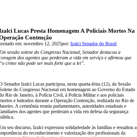
Izalci Lucas Presta Homenagem A Policiais Mortos Na
Operação Contenção
postado em: novembro 12, 2025
por:
Izalci Senador do Brasil
Em sessão solene do Congresso Nacional, Senador destacou a
coragem dos agentes que perderam a vida em serviço e afirmou que
“o crime não pode ser mais forte que a lei”.
O Senador Izalci Lucas participou, nesta quarta-feira (12), da Sessão
Solene do Congresso Nacional em homenagem ao Governo do Estado
do Rio de Janeiro, à Polícia Civil, à Polícia Militar e aos policiais
mortos e baleados durante a Operação Contenção, realizada no Rio de
Janeiro. A cerimônia reuniu parlamentares, autoridades estaduais e
familiares dos agentes que perderam a vida em defesa da segurança
pública.
Em seu discurso, Izalci expressou solidariedade às famílias e ressaltou a
importância do reconhecimento e valorização dos profissionais da