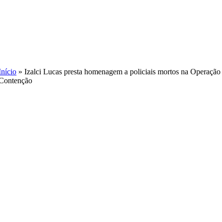
Skip
to
content
Início
»
Izalci Lucas presta homenagem a policiais mortos na Operação
Contenção