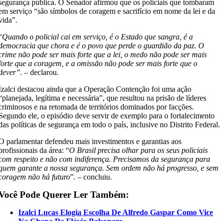
segurança pública. O Senador afirmou que os policiais que tombaram
em serviço “são símbolos de coragem e sacrifício em nome da lei e da
vida”.
“
Quando o policial cai em serviço, é o Estado que sangra, é a
democracia que chora e é o povo que perde o guardião da paz. O
crime não pode ser mais forte que a lei, o medo não pode ser mais
forte que a coragem, e a omissão não pode ser mais forte que o
dever”.
– declarou.
Izalci destacou ainda que a Operação Contenção foi uma ação
“planejada, legítima e necessária”, que resultou na prisão de líderes
criminosos e na retomada de territórios dominados por facções.
Segundo ele, o episódio deve servir de exemplo para o fortalecimento
das políticas de segurança em todo o país, inclusive no Distrito Federal.
O parlamentar defendeu mais investimentos e garantias aos
profissionais da área: “
O Brasil precisa olhar para os seus policiais
com respeito e não com indiferença. Precisamos da segurança para
quem garante a nossa segurança. Sem ordem não há progresso, e sem
coragem não há futuro
”. – concluiu.
Você Pode Querer Ler Também:
Izalci Lucas Elogia Escolha De Alfredo Gaspar Como Vice