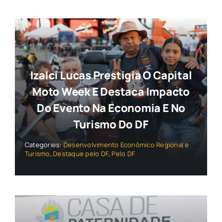
Izalci Lucas Prestigia O Capital
Moto Week E Destaca Impacto
Do Evento Na Economia E No
Turismo Do DF
Categories:
Desenvolvimento Econômico Regional e
Turismo
,
Destaque pelo DF
,
Pelo DF