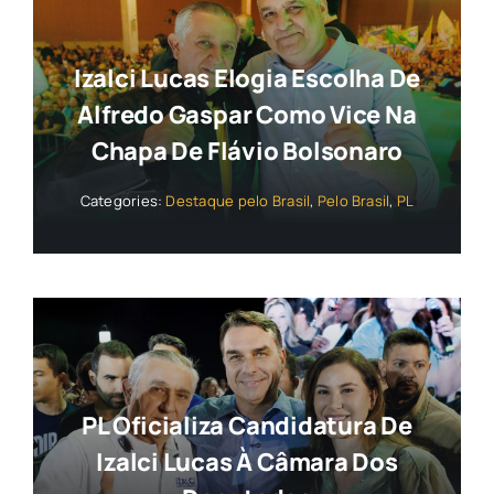
Izalci Lucas Elogia Escolha De
Alfredo Gaspar Como Vice Na
Chapa De Flávio Bolsonaro
Categories:
Destaque pelo Brasil
,
Pelo Brasil
,
PL
PL Oficializa Candidatura De
Izalci Lucas À Câmara Dos