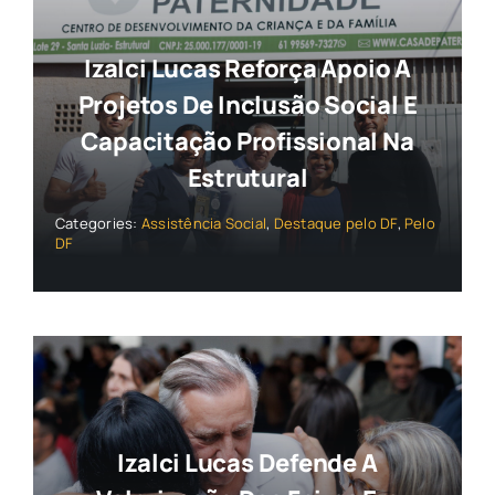
Izalci Lucas Reforça Apoio A
Projetos De Inclusão Social E
Capacitação Profissional Na
Estrutural
Categories:
Assistência Social
,
Destaque pelo DF
,
Pelo
DF
Izalci Lucas Defende A