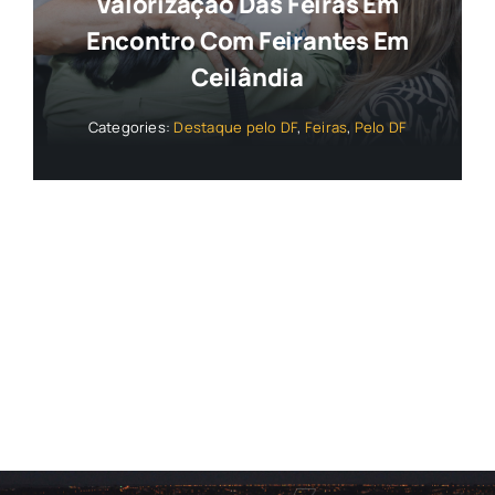
Valorização Das Feiras Em
Encontro Com Feirantes Em
Ceilândia
Categories:
Destaque pelo DF
,
Feiras
,
Pelo DF