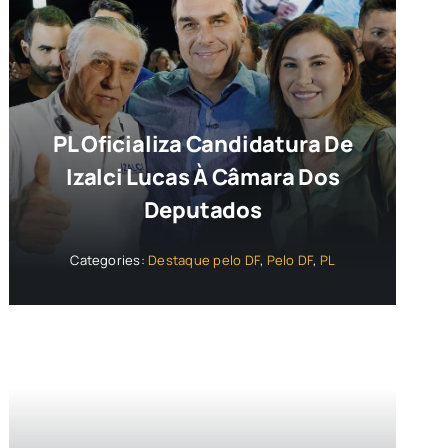
PL Oficializa Candidatura De
Izalci Lucas À Câmara Dos
Deputados
Categories:
Destaque pelo DF
,
Pelo DF
,
PL