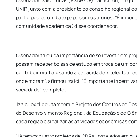
O senador Izalci Lucas (PSDB/DF) participou, na quin
UNIP, junto com a presidente do conselho regional do 
participou de um bate papo com os alunos: “É impo
comunidade acadêmica”, disse coordenador.
O senador falou da importância de se investir em p
possam receber bolsas de estudo em troca de um con
contribuir muito, usando a capacidade intelectual e
onde moram”, afirmou Izalci.
“É importante incentiva
sociedade”, completou.
Izalci
explicou também o Projeto dos Centros de Dese
do Desenvolvimento Regional, da Educação e de Ciênc
cada região e sinalizar as atividades econômicas co
“Já temos quatro projetos de CDRs, instalados em qua