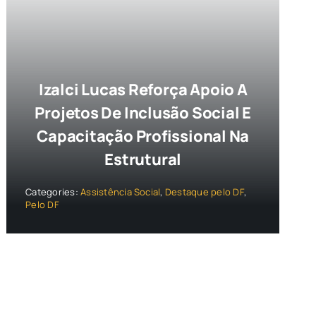
Izalci Lucas Reforça Apoio A
Projetos De Inclusão Social E
Capacitação Profissional Na
Estrutural
Categories:
Assistência Social
,
Destaque pelo DF
,
Pelo DF