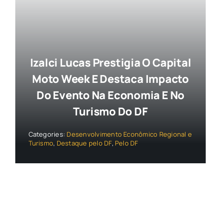
Izalci Lucas Prestigia O Capital
Moto Week E Destaca Impacto
Do Evento Na Economia E No
Turismo Do DF
Categories:
Desenvolvimento Econômico Regional e
Turismo
,
Destaque pelo DF
,
Pelo DF