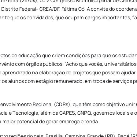
ta-feira (26/04), do V Congresso Multidisciplinar de Ciência
Distrito Federal- CREA/DF, Fátima Có. A convite do coordenad
rtante que os convidados, que ocupam cargos importantes, 
rojetos de educação que criem condições para que os estuda
vênio com órgãos públicos. “Acho que vocês, universitário
 o aprendizado na elaboração de projetos que possam ajudar 
r os alunos com estágio remunerado, em troca de serviços p
nvolvimento Regional (CDRs), que têm como objetivo unir un
ia e Tecnologia, além da CAPES, CNPQ, governos locais e o s
m maior potencial de gerar emprego e renda.
tro regiões do país: Brasília, Campina Grande (PB), Bagé (R