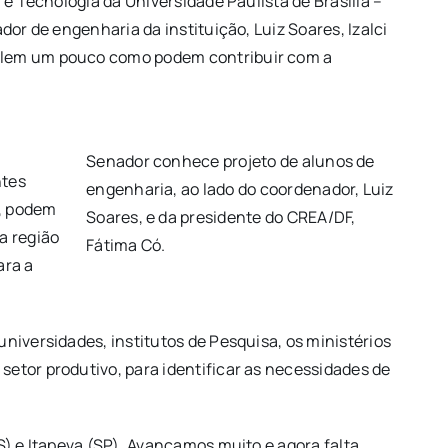
 e Tecnologia da Universidade Paulista de Brasilia –
or de engenharia da instituição, Luiz Soares, Izalci
falem um pouco como podem contribuir com a
Senador conhece projeto de alunos de
ntes
engenharia, ao lado do coordenador, Luiz
s, podem
Soares, e da presidente do CREA/DF,
a região
Fátima Có.
ara a
iversidades, institutos de Pesquisa, os ministérios
etor produtivo, para identificar as necessidades de
S) e Itapeva (SP). Avançamos muito e agora falta