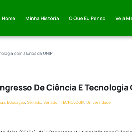
Home
Minha História
O Que Eu Penso
Veja M
cnologia com alunos da UNIP
Congresso De Ciência E Tecnologi
cia
,
Educação
,
Senado
,
Senador
,
TECNOLOGIA
,
Universidade