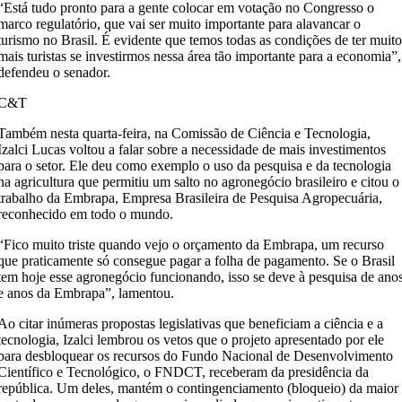
“Está tudo pronto para a gente colocar em votação no Congresso o
marco regulatório, que vai ser muito importante para alavancar o
turismo no Brasil. É evidente que temos todas as condições de ter muit
mais turistas se investirmos nessa área tão importante para a economia”,
defendeu o senador.
C&T
Também nesta quarta-feira, na Comissão de Ciência e Tecnologia,
Izalci Lucas voltou a falar sobre a necessidade de mais investimentos
para o setor. Ele deu como exemplo o uso da pesquisa e da tecnologia
na agricultura que permitiu um salto no agronegócio brasileiro e citou o
trabalho da Embrapa, Empresa Brasileira de Pesquisa Agropecuária,
reconhecido em todo o mundo.
“Fico muito triste quando vejo o orçamento da Embrapa, um recurso
que praticamente só consegue pagar a folha de pagamento. Se o Brasil
tem hoje esse agronegócio funcionando, isso se deve à pesquisa de ano
e anos da Embrapa”, lamentou.
Ao citar inúmeras propostas legislativas que beneficiam a ciência e a
tecnologia, Izalci lembrou os vetos que o projeto apresentado por ele
para desbloquear os recursos do Fundo Nacional de Desenvolvimento
Científico e Tecnológico, o FNDCT, receberam da presidência da
república. Um deles, mantém o contingenciamento (bloqueio) da maior