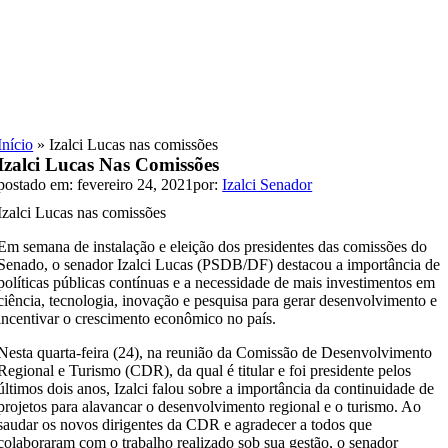
Skip
to
content
Início
»
Izalci Lucas nas comissões
Izalci Lucas Nas Comissões
postado em: fevereiro 24, 2021
por:
Izalci Senador
Izalci Lucas nas comissões
Em semana de instalação e eleição dos presidentes das comissões do
Senado, o senador Izalci Lucas (PSDB/DF) destacou a importância de
políticas públicas contínuas e a necessidade de mais investimentos em
ciência, tecnologia, inovação e pesquisa para gerar desenvolvimento e
incentivar o crescimento econômico no país.
Nesta quarta-feira (24), na reunião da Comissão de Desenvolvimento
Regional e Turismo (CDR), da qual é titular e foi presidente pelos
últimos dois anos, Izalci falou sobre a importância da continuidade de
projetos para alavancar o desenvolvimento regional e o turismo. Ao
saudar os novos dirigentes da CDR e agradecer a todos que
colaboraram com o trabalho realizado sob sua gestão, o senador