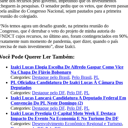
parte dos recursos pelo governo, impedindo que os investimentos
cheguem às pesquisas. O senador pediu que os vetos, que devem passa
pela análise do Congresso Nacional, sejam pautados para a primeira
reunião do colegiado.
“Nós temos agora um desafio grande, na primeira reunião do
Congresso, que é derrubar o veto do projeto de minha autoria do
FNDCT cujos recursos, no último ano, foram contingenciados em 90%
exatamente num momento de pandemia, quer dizer, quando o país
precisa de mais investimento”, disse Izalci.
Você Pode Querer Ler Também:
Izalci Lucas Elogia Escolha De Alfredo Gaspar Como Vice
Na Chapa De Flávio Bolsonaro
Categories:
Destaque pelo Brasil
,
Pelo Brasil
,
PL
PL Oficializa Candidatura De Izalci Lucas À Câmara Dos
Deputados
Categories:
Destaque pelo DF
,
Pelo DF
,
PL
Izalci Lucas Lançará Candidatura A Deputado Federal Em
Convenção Do PL Neste Domingo (2)
Categories:
Destaque pelo DF
,
Pelo DF
,
PL
Izalci Lucas Prestigia O Capital Moto Week E Destaca
Impacto Do Evento Na Economia E No Turismo Do DF
Categories:
Desenvolvimento Econômico Regional e Turismo
,