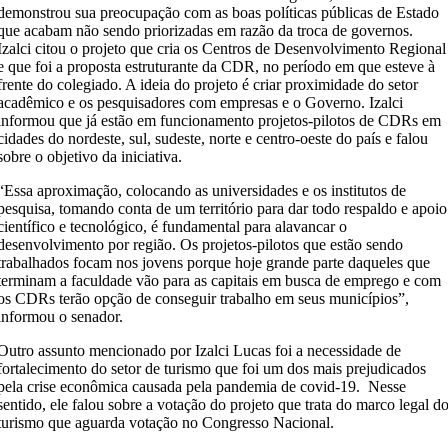
demonstrou sua preocupação com as boas políticas públicas de Estado
que acabam não sendo priorizadas em razão da troca de governos.
Izalci citou o projeto que cria os Centros de Desenvolvimento Regional
e que foi a proposta estruturante da CDR, no período em que esteve à
frente do colegiado. A ideia do projeto é criar proximidade do setor
acadêmico e os pesquisadores com empresas e o Governo. Izalci
informou que já estão em funcionamento projetos-pilotos de CDRs em
cidades do nordeste, sul, sudeste, norte e centro-oeste do país e falou
sobre o objetivo da iniciativa.
“Essa aproximação, colocando as universidades e os institutos de
pesquisa, tomando conta de um território para dar todo respaldo e apoio
científico e tecnológico, é fundamental para alavancar o
desenvolvimento por região. Os projetos-pilotos que estão sendo
trabalhados focam nos jovens porque hoje grande parte daqueles que
terminam a faculdade vão para as capitais em busca de emprego e com
os CDRs terão opção de conseguir trabalho em seus municípios”,
informou o senador.
Outro assunto mencionado por Izalci Lucas foi a necessidade de
fortalecimento do setor de turismo que foi um dos mais prejudicados
pela crise econômica causada pela pandemia de covid-19. Nesse
sentido, ele falou sobre a votação do projeto que trata do marco legal d
turismo que aguarda votação no Congresso Nacional.