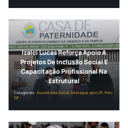
Izalci Lucas Reforça Apoio A
Projetos De Inclusão Social E
Capacitação Profissional Na
Estrutural
Categories:
Assistência Social
,
Destaque pelo DF
,
Pelo
DF