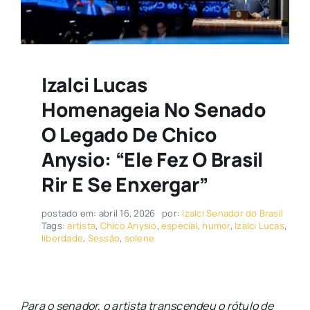
Izalci Lucas
Homenageia No Senado
O Legado De Chico
Anysio: “Ele Fez O Brasil
Rir E Se Enxergar”
postado em: abril 16, 2026
por:
Izalci Senador do Brasil
Tags:
artista
,
Chico Anysio
,
especial
,
humor
,
Izalci Lucas
,
liberdade
,
Sessão
,
solene
Para o senador, o artista transcendeu o rótulo de