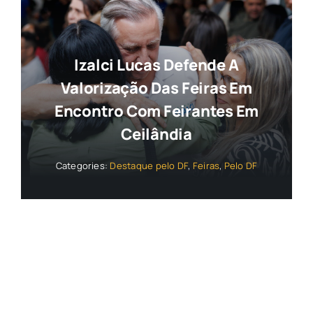
Izalci Lucas Defende A
Valorização Das Feiras Em
Encontro Com Feirantes Em
Ceilândia
Categories:
Destaque pelo DF
,
Feiras
,
Pelo DF