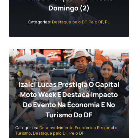
Domingo (2)
Categories:
Destaque pelo DF
,
Pelo DF
,
PL
Izalci Lucas Prestigia O Capital
Moto Week E Destaca Impacto
Do Evento Na Economia E No
Turismo Do DF
Categories:
Desenvolvimento Econômico Regional e
Turismo
,
Destaque pelo DF
,
Pelo DF