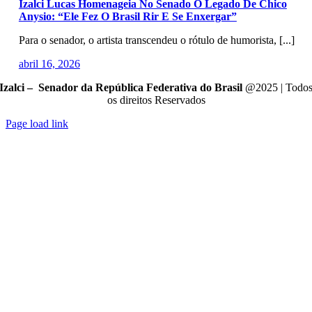
Izalci Lucas Homenageia No Senado O Legado De Chico
Anysio: “Ele Fez O Brasil Rir E Se Enxergar”
Para o senador, o artista transcendeu o rótulo de humorista, [...]
abril 16, 2026
Izalci – Senador da República Federativa do Brasil
@2025 | Todo
os direitos Reservados
Page load link
Go
to
Top