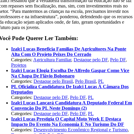
Izalci ressaltou que a verdadeira transformação da educação não se faz
com repasses sem fiscalização, mas, sim, com investimentos reais no
setor. “Para mantermos as crianças na escola, precisamos investir nos
professores e na infraestrutura”, ponderou, defendendo que os recursos
da educação sejam aplicados onde, de fato, geram oportunidades e
futuro para os jovens.
Você Pode Querer Ler Também:
Izalci Lucas Beneficia Famílias De Agricultores Na Ponte
Alta Com O Projeto Peixes Do Cerrado
Categories:
Agricultura Familiar
,
Destaque pelo DF
,
Pelo DF
,
Projetos
Izalci Lucas Elogia Escolha De Alfredo Gaspar Como Vice
Na Chapa De Flávio Bolsonaro
Categories:
Destaque pelo Brasil
,
Pelo Brasil
,
PL
PL Oficializa Candidatura De Izalci Lucas À Câmara Dos
Deputados
Categories:
Destaque pelo DF
,
Pelo DF
,
PL
Izalci Lucas Lançará Candidatura A Deputado Federal Em
Convenção Do PL Neste Domingo (2)
Categories:
Destaque pelo DF
,
Pelo DF
,
PL
Izalci Lucas Prestigia O Capital Moto Week E Destaca
Impacto Do Evento Na Economia E No Turismo Do DF
Categories:
Desenvolvimento Econômico Regional e Turismo
,