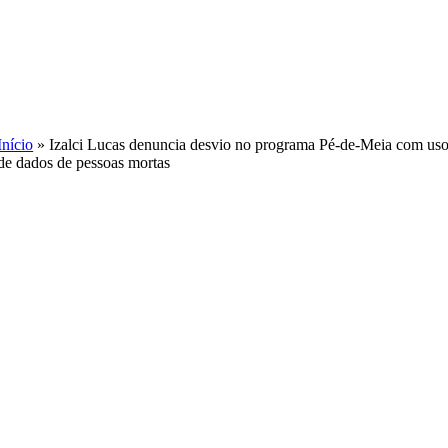
Skip
to
content
Início
»
Izalci Lucas denuncia desvio no programa Pé-de-Meia com us
de dados de pessoas mortas