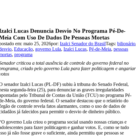
Izalci Lucas Denuncia Desvio No Programa Pé-De-
Meia Com Uso De Dados De Pessoas Mortas
postado em: maio 25, 2026
por:
Izalci Senador do Brasil
Tags:
bilionário
desvio
,
Educação
,
governo Lula
,
Izalci Lucas
,
Pé-de-Meia
,
pessoas
mortas
,
programa
Senador criticou a total ausência de controle do governo federal no
programa, criado pelo governo Lula para fazer politicagem e angariar
votos
O senador Izalci Lucas (PL-DF) subiu à tribuna do Senado Federal,
nesta segunda-feira (25), para denunciar as graves irregularidades
apontadas pelo Tribunal de Contas da União (TCU) no programa Pé-
de-Meia, do governo federal. O senador destacou que o relatório do
órgão de controle revela fatos alarmantes, como o uso de dados de
cidadãos já falecidos para permitir o desvio de dinheiro público.
“O governo Lula criou o programa social usando nossas crianças e
adolescentes para fazer politicagem e ganhar votos. E, como se tudo
isso já não fosse grave o suficiente, ainda permitiu que pessoas se