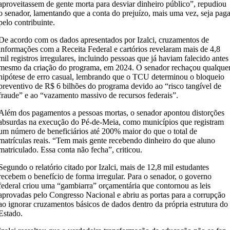
aproveitassem de gente morta para desviar dinheiro público”, repudiou
o senador, lamentando que a conta do prejuízo, mais uma vez, seja pag
pelo contribuinte.
De acordo com os dados apresentados por Izalci, cruzamentos de
informações com a Receita Federal e cartórios revelaram mais de 4,8
mil registros irregulares, incluindo pessoas que já haviam falecido antes
mesmo da criação do programa, em 2024. O senador rechaçou qualque
hipótese de erro casual, lembrando que o TCU determinou o bloqueio
preventivo de R$ 6 bilhões do programa devido ao “risco tangível de
fraude” e ao “vazamento massivo de recursos federais”.
Além dos pagamentos a pessoas mortas, o senador apontou distorções
absurdas na execução do Pé-de-Meia, como municípios que registram
um número de beneficiários até 200% maior do que o total de
matrículas reais. “Tem mais gente recebendo dinheiro do que aluno
matriculado. Essa conta não fecha”, criticou.
Segundo o relatório citado por Izalci, mais de 12,8 mil estudantes
recebem o benefício de forma irregular. Para o senador, o governo
federal criou uma “gambiarra” orçamentária que contornou as leis
aprovadas pelo Congresso Nacional e abriu as portas para a corrupção
ao ignorar cruzamentos básicos de dados dentro da própria estrutura do
Estado.