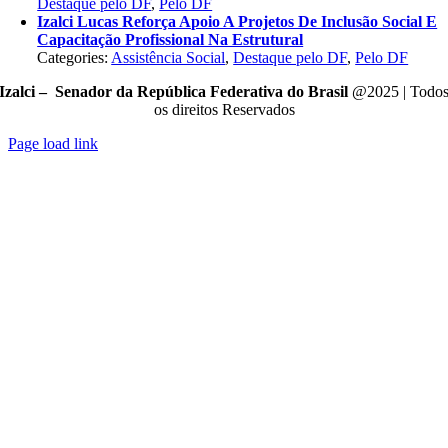
Destaque pelo DF
,
Pelo DF
Izalci Lucas Reforça Apoio A Projetos De Inclusão Social E
Capacitação Profissional Na Estrutural
Categories:
Assistência Social
,
Destaque pelo DF
,
Pelo DF
Izalci – Senador da República Federativa do Brasil
@2025 | Todo
os direitos Reservados
Page load link
Go
to
Top