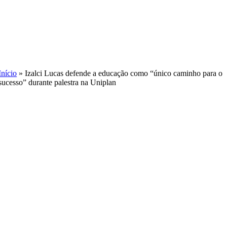
Skip
to
content
Início
»
Izalci Lucas defende a educação como “único caminho para o
sucesso” durante palestra na Uniplan