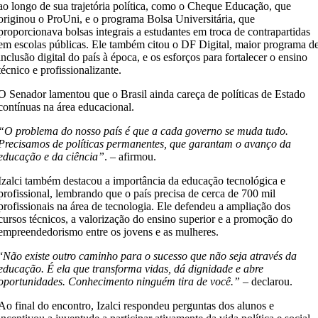
ao longo de sua trajetória política, como o Cheque Educação, que
originou o ProUni, e o programa Bolsa Universitária, que
proporcionava bolsas integrais a estudantes em troca de contrapartidas
em escolas públicas. Ele também citou o DF Digital, maior programa d
inclusão digital do país à época, e os esforços para fortalecer o ensino
técnico e profissionalizante.
O Senador lamentou que o Brasil ainda careça de políticas de Estado
contínuas na área educacional.
“O problema do nosso país é que a cada governo se muda tudo.
Precisamos de políticas permanentes, que garantam o avanço da
educação e da ciência”
. – afirmou.
Izalci também destacou a importância da educação tecnológica e
profissional, lembrando que o país precisa de cerca de 700 mil
profissionais na área de tecnologia. Ele defendeu a ampliação dos
cursos técnicos, a valorização do ensino superior e a promoção do
empreendedorismo entre os jovens e as mulheres.
“
Não existe outro caminho para o sucesso que não seja através da
educação. É ela que transforma vidas, dá dignidade e abre
oportunidades. Conhecimento ninguém tira de você.”
– declarou.
Ao final do encontro, Izalci respondeu perguntas dos alunos e