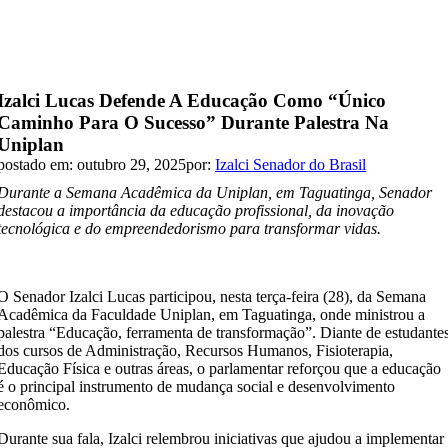
Izalci Lucas Defende A Educação Como “único
Caminho Para O Sucesso” Durante Palestra Na
Uniplan
postado em: outubro 29, 2025
por:
Izalci Senador do Brasil
Durante a Semana Acadêmica da Uniplan, em Taguatinga, Senador
destacou a importância da educação profissional, da inovação
tecnológica e do empreendedorismo para transformar vidas.
O Senador Izalci Lucas participou, nesta terça-feira (28), da Semana
Acadêmica da Faculdade Uniplan, em Taguatinga, onde ministrou a
palestra “Educação, ferramenta de transformação”. Diante de estudante
dos cursos de Administração, Recursos Humanos, Fisioterapia,
Educação Física e outras áreas, o parlamentar reforçou que a educação
é o principal instrumento de mudança social e desenvolvimento
econômico.
Durante sua fala, Izalci relembrou iniciativas que ajudou a implementar