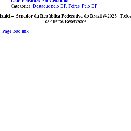
Com Feirantes Em Ceilândia
Categories:
Destaque pelo DF
,
Feiras
,
Pelo DF
Izalci – Senador da República Federativa do Brasil
@2025 | Todo
os direitos Reservados
Page load link
Go
to
Top