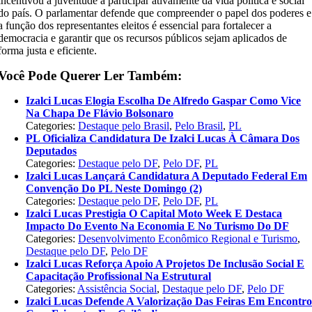
incentivou a juventude a participar ativamente da vida política e social
do país. O parlamentar defende que compreender o papel dos poderes e
a função dos representantes eleitos é essencial para fortalecer a
democracia e garantir que os recursos públicos sejam aplicados de
forma justa e eficiente.
Você Pode Querer Ler Também:
Izalci Lucas Elogia Escolha De Alfredo Gaspar Como Vice
Na Chapa De Flávio Bolsonaro
Categories:
Destaque pelo Brasil
,
Pelo Brasil
,
PL
PL Oficializa Candidatura De Izalci Lucas À Câmara Dos
Deputados
Categories:
Destaque pelo DF
,
Pelo DF
,
PL
Izalci Lucas Lançará Candidatura A Deputado Federal Em
Convenção Do PL Neste Domingo (2)
Categories:
Destaque pelo DF
,
Pelo DF
,
PL
Izalci Lucas Prestigia O Capital Moto Week E Destaca
Impacto Do Evento Na Economia E No Turismo Do DF
Categories:
Desenvolvimento Econômico Regional e Turismo
,
Destaque pelo DF
,
Pelo DF
Izalci Lucas Reforça Apoio A Projetos De Inclusão Social E
Capacitação Profissional Na Estrutural
Categories:
Assistência Social
,
Destaque pelo DF
,
Pelo DF
Izalci Lucas Defende A Valorização Das Feiras Em Encontr