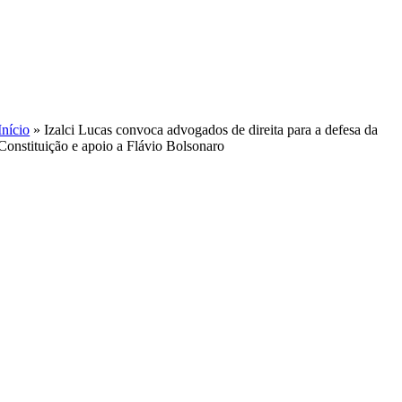
Skip
to
content
Início
»
Izalci Lucas convoca advogados de direita para a defesa da
Constituição e apoio a Flávio Bolsonaro