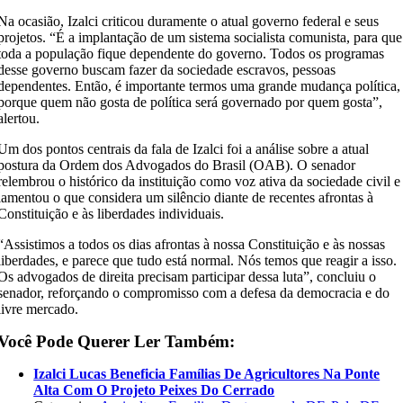
Na ocasião, Izalci criticou duramente o atual governo federal e seus
projetos. “É a implantação de um sistema socialista comunista, para que
toda a população fique dependente do governo. Todos os programas
desse governo buscam fazer da sociedade escravos, pessoas
dependentes. Então, é importante termos uma grande mudança política,
porque quem não gosta de política será governado por quem gosta”,
alertou.
Um dos pontos centrais da fala de Izalci foi a análise sobre a atual
postura da Ordem dos Advogados do Brasil (OAB). O senador
relembrou o histórico da instituição como voz ativa da sociedade civil e
lamentou o que considera um silêncio diante de recentes afrontas à
Constituição e às liberdades individuais.
“Assistimos a todos os dias afrontas à nossa Constituição e às nossas
liberdades, e parece que tudo está normal. Nós temos que reagir a isso.
Os advogados de direita precisam participar dessa luta”, concluiu o
senador, reforçando o compromisso com a defesa da democracia e do
livre mercado.
Você Pode Querer Ler Também:
Izalci Lucas Beneficia Famílias De Agricultores Na Ponte
Alta Com O Projeto Peixes Do Cerrado