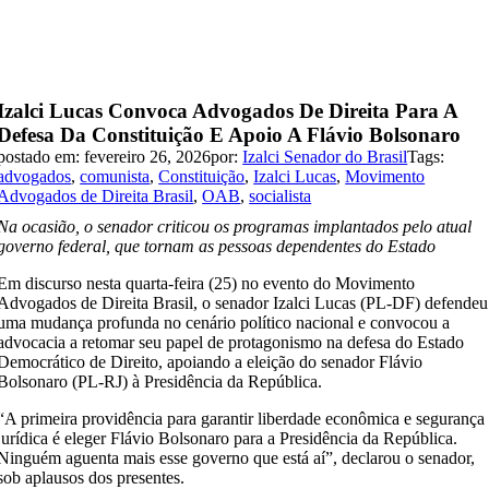
Izalci Lucas Convoca Advogados De Direita Para A
Defesa Da Constituição E Apoio A Flávio Bolsonaro
postado em: fevereiro 26, 2026
por:
Izalci Senador do Brasil
Tags:
advogados
,
comunista
,
Constituição
,
Izalci Lucas
,
Movimento
Advogados de Direita Brasil
,
OAB
,
socialista
Na ocasião, o senador criticou os programas implantados pelo atual
governo federal, que tornam as pessoas dependentes do Estado
Em discurso nesta quarta-feira (25) no evento do Movimento
Advogados de Direita Brasil, o senador Izalci Lucas (PL-DF) defendeu
uma mudança profunda no cenário político nacional e convocou a
advocacia a retomar seu papel de protagonismo na defesa do Estado
Democrático de Direito, apoiando a eleição do senador Flávio
Bolsonaro (PL-RJ) à Presidência da República.
“A primeira providência para garantir liberdade econômica e segurança
jurídica é eleger Flávio Bolsonaro para a Presidência da República.
Ninguém aguenta mais esse governo que está aí”, declarou o senador,
sob aplausos dos presentes.