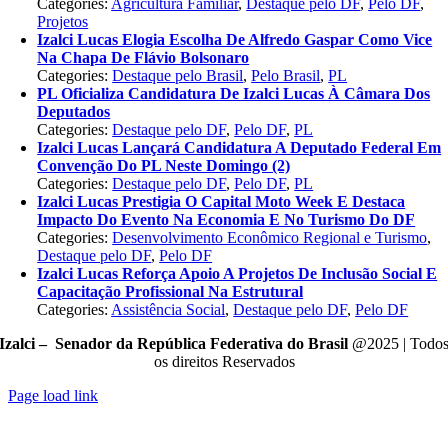
Categories:
Agricultura Familiar
,
Destaque pelo DF
,
Pelo DF
,
Projetos
Izalci Lucas Elogia Escolha De Alfredo Gaspar Como Vice
Na Chapa De Flávio Bolsonaro
Categories:
Destaque pelo Brasil
,
Pelo Brasil
,
PL
PL Oficializa Candidatura De Izalci Lucas À Câmara Dos
Deputados
Categories:
Destaque pelo DF
,
Pelo DF
,
PL
Izalci Lucas Lançará Candidatura A Deputado Federal Em
Convenção Do PL Neste Domingo (2)
Categories:
Destaque pelo DF
,
Pelo DF
,
PL
Izalci Lucas Prestigia O Capital Moto Week E Destaca
Impacto Do Evento Na Economia E No Turismo Do DF
Categories:
Desenvolvimento Econômico Regional e Turismo
,
Destaque pelo DF
,
Pelo DF
Izalci Lucas Reforça Apoio A Projetos De Inclusão Social E
Capacitação Profissional Na Estrutural
Categories:
Assistência Social
,
Destaque pelo DF
,
Pelo DF
Izalci – Senador da República Federativa do Brasil
@2025 | Todo
os direitos Reservados
Page load link
Go
to