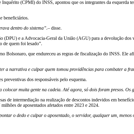
Inquérito (CPMI) do INSS, apontou que os integrantes da esquerda tenta
 beneficiários.
rava dentro do sistema”.
– disse.
nião (DPU) e a Advocacia-Geral da União (AGU) para a devolução dos v
to de quem foi lesado”.
rno Bolsonaro, que endureceu as regras de fiscalização do INSS. Ele af
er a narrativa e culpar quem tomou providências para combater a fr
es preventivas dos responsáveis pelo esquema.
 colocar muita gente na cadeia. Até agora, só dois foram presos. Os 
 de intermediação na realização de descontos indevidos em benefícios 
 milhões de aposentados afetados entre 2023 e 2024.
ntar o dedo e culpar o aposentado, o servidor, qualquer um, menos o