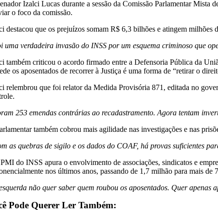
enador Izalci Lucas durante a sessão da Comissão Parlamentar Mista de 
viar o foco da comissão.
lci destacou que os prejuízos somam R$ 6,3 bilhões e atingem milhões de
i uma verdadeira invasão do INSS por um esquema criminoso que ope
lci também criticou o acordo firmado entre a Defensoria Pública da U
de os aposentados de recorrer à Justiça é uma forma de “retirar o direi
lci relembrou que foi relator da Medida Provisória 871, editada no gove
role.
ram 253 emendas contrárias ao recadastramento. Agora tentam invert
arlamentar também cobrou mais agilidade nas investigações e nas prisõ
m as quebras de sigilo e os dados do COAF, há provas suficientes para
PMI do INSS apura o envolvimento de associações, sindicatos e empresas
onencialmente nos últimos anos, passando de 1,7 milhão para mais de 7
esquerda não quer saber quem roubou os aposentados. Quer apenas apo
cê Pode Querer Ler Também: