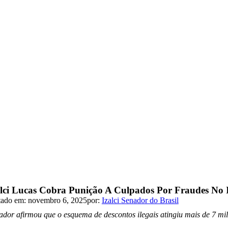
alci Lucas Cobra Punição A Culpados Por Fraudes N
tado em: novembro 6, 2025
por:
Izalci Senador do Brasil
ador afirmou que o esquema de descontos ilegais atingiu mais de 7 milh