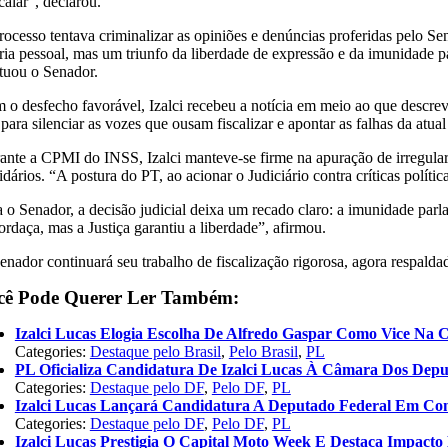
calar”, declarou.
rocesso tentava criminalizar as opiniões e denúncias proferidas pelo S
ória pessoal, mas um triunfo da liberdade de expressão e da imunidade p
tuou o Senador.
 o desfecho favorável, Izalci recebeu a notícia em meio ao que descreve
para silenciar as vozes que ousam fiscalizar e apontar as falhas da atual
ante a CPMI do INSS, Izalci manteve-se firme na apuração de irregularid
idários. “A postura do PT, ao acionar o Judiciário contra críticas políti
a o Senador, a decisão judicial deixa um recado claro: a imunidade parl
rdaça, mas a Justiça garantiu a liberdade”, afirmou.
enador continuará seu trabalho de fiscalização rigorosa, agora respald
cê Pode Querer Ler Também:
Izalci Lucas Elogia Escolha De Alfredo Gaspar Como Vice Na 
Categories:
Destaque pelo Brasil
,
Pelo Brasil
,
PL
PL Oficializa Candidatura De Izalci Lucas À Câmara Dos Dep
Categories:
Destaque pelo DF
,
Pelo DF
,
PL
Izalci Lucas Lançará Candidatura A Deputado Federal Em Co
Categories:
Destaque pelo DF
,
Pelo DF
,
PL
Izalci Lucas Prestigia O Capital Moto Week E Destaca Impac