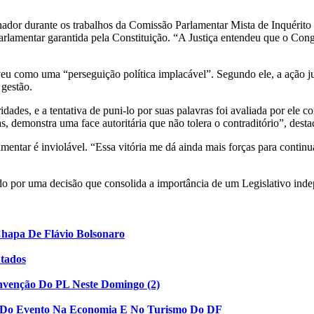
enador durante os trabalhos da Comissão Parlamentar Mista de Inquérit
arlamentar garantida pela Constituição. “A Justiça entendeu que o Cong
u como uma “perseguição política implacável”. Segundo ele, a ação judi
 gestão.
ades, e a tentativa de puni-lo por suas palavras foi avaliada por ele 
cas, demonstra uma face autoritária que não tolera o contraditório”, desta
amentar é inviolável. “Essa vitória me dá ainda mais forças para contin
ado por uma decisão que consolida a importância de um Legislativo inde
Chapa De Flávio Bolsonaro
utados
nvenção Do PL Neste Domingo (2)
to Do Evento Na Economia E No Turismo Do DF