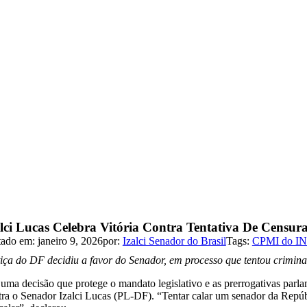
alci Lucas Celebra Vitória Contra Tentativa De Cens
tado em: janeiro 9, 2026
por:
Izalci Senador do Brasil
Tags:
CPMI do I
tiça do DF decidiu a favor do Senador, em processo que tentou crimin
uma decisão que protege o mandato legislativo e as prerrogativas parlam
tra o Senador Izalci Lucas (PL-DF). “Tentar calar um senador da Repúb