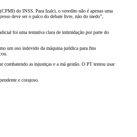
o (CPMI) do INSS. Para Izalci, o veredito não é apenas uma
resso deve ser o palco do debate livre, não do medo”,
cial foi uma tentativa clara de intimidação por parte do
como um uso indevido da máquina jurídica para fins
cou.
uar combatendo as injustiças e a má gestão. O PT tentou usar
pendente e corajoso.