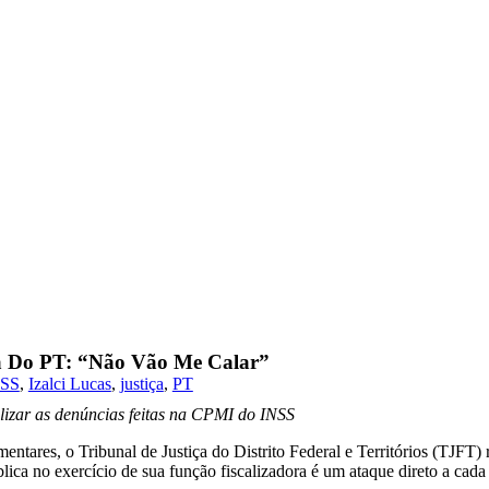
ura Do PT: “Não Vão Me Calar”
NSS
,
Izalci Lucas
,
justiça
,
PT
alizar as denúncias feitas na CPMI do INSS
entares, o Tribunal de Justiça do Distrito Federal e Territórios (TJFT)
lica no exercício de sua função fiscalizadora é um ataque direto a cad