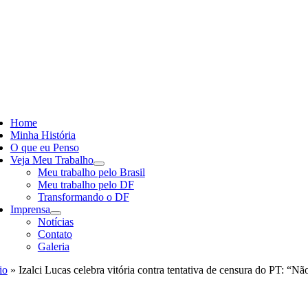
Skip
to
content
ggle
vigation
Home
Minha História
O que eu Penso
Veja Meu Trabalho
Meu trabalho pelo Brasil
Meu trabalho pelo DF
Transformando o DF
Imprensa
Notícias
Contato
Galeria
io
»
Izalci Lucas celebra vitória contra tentativa de censura do PT: “Nã