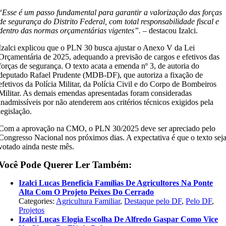
“
Esse é um passo fundamental para garantir a valorização das forças
de segurança do Distrito Federal, com total responsabilidade fiscal e
dentro das normas orçamentárias vigentes”. –
destacou Izalci.
Izalci explicou que o PLN 30 busca ajustar o Anexo V da Lei
Orçamentária de 2025, adequando a previsão de cargos e efetivos das
forças de segurança. O texto acata a emenda nº 3, de autoria do
deputado Rafael Prudente (MDB-DF), que autoriza a fixação de
efetivos da Polícia Militar, da Polícia Civil e do Corpo de Bombeiros
Militar. As demais emendas apresentadas foram consideradas
inadmissíveis por não atenderem aos critérios técnicos exigidos pela
legislação.
Com a aprovação na CMO, o PLN 30/2025 deve ser apreciado pelo
Congresso Nacional nos próximos dias. A expectativa é que o texto sej
votado ainda neste mês.
Você Pode Querer Ler Também:
Izalci Lucas Beneficia Famílias De Agricultores Na Ponte
Alta Com O Projeto Peixes Do Cerrado
Categories:
Agricultura Familiar
,
Destaque pelo DF
,
Pelo DF
,
Projetos
Izalci Lucas Elogia Escolha De Alfredo Gaspar Como Vice