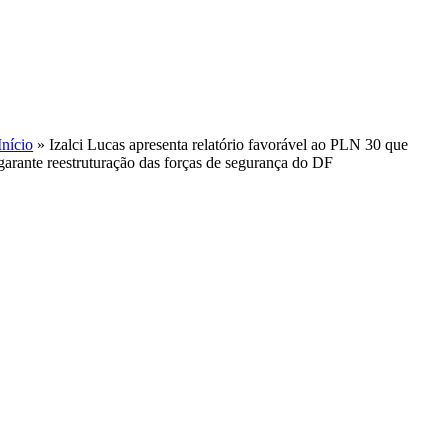
Skip
to
content
Início
»
Izalci Lucas apresenta relatório favorável ao PLN 30 que
garante reestruturação das forças de segurança do DF