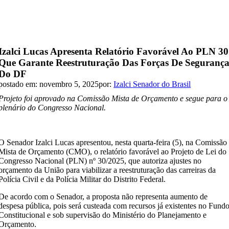
Izalci Lucas Apresenta Relatório Favorável Ao PLN 30
Que Garante Reestruturação Das Forças De Seguranç
Do DF
postado em: novembro 5, 2025
por:
Izalci Senador do Brasil
Projeto foi aprovado na Comissão Mista de Orçamento e segue para o
plenário do Congresso Nacional.
O Senador Izalci Lucas apresentou, nesta quarta-feira (5), na Comissão
Mista de Orçamento (CMO), o relatório favorável ao Projeto de Lei do
Congresso Nacional (PLN) nº 30/2025, que autoriza ajustes no
orçamento da União para viabilizar a reestruturação das carreiras da
Polícia Civil e da Polícia Militar do Distrito Federal.
De acordo com o Senador, a proposta não representa aumento de
despesa pública, pois será custeada com recursos já existentes no Fund
Constitucional e sob supervisão do Ministério do Planejamento e
Orçamento.