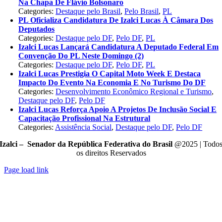
Na Chapa De Flávio Bolsonaro
Categories:
Destaque pelo Brasil
,
Pelo Brasil
,
PL
PL Oficializa Candidatura De Izalci Lucas À Câmara Dos
Deputados
Categories:
Destaque pelo DF
,
Pelo DF
,
PL
Izalci Lucas Lançará Candidatura A Deputado Federal Em
Convenção Do PL Neste Domingo (2)
Categories:
Destaque pelo DF
,
Pelo DF
,
PL
Izalci Lucas Prestigia O Capital Moto Week E Destaca
Impacto Do Evento Na Economia E No Turismo Do DF
Categories:
Desenvolvimento Econômico Regional e Turismo
,
Destaque pelo DF
,
Pelo DF
Izalci Lucas Reforça Apoio A Projetos De Inclusão Social E
Capacitação Profissional Na Estrutural
Categories:
Assistência Social
,
Destaque pelo DF
,
Pelo DF
Izalci – Senador da República Federativa do Brasil
@2025 | Todo
os direitos Reservados
Page load link
Go
to
Top