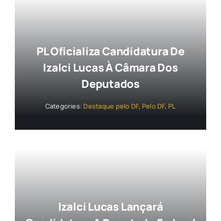
PL Oficializa Candidatura De
Izalci Lucas À Câmara Dos
Deputados
Categories:
Destaque pelo DF
,
Pelo DF
,
PL
Izalci Lucas Lançará