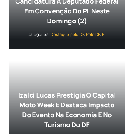
Candidatura A Deputado Federal
Em Convenção Do PL Neste
Domingo (2)
Categories:
Destaque pelo DF
,
Pelo DF
,
PL
Izalci Lucas Prestigia O Capital
Moto Week E Destaca Impacto
Do Evento Na Economia E No
Turismo Do DF