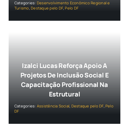
Categories:
Desenvolvimento Econômico Regional e
Turismo
,
Destaque pelo DF
,
Pelo DF
Izalci Lucas Reforça Apoio A
Projetos De Inclusão Social E
Capacitação Profissional Na
Estrutural
Categories:
Assistência Social
,
Destaque pelo DF
,
Pelo
DF