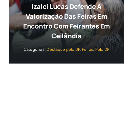
Izalci Lucas Defende A
Valorização Das Feiras Em
Encontro Com Feirantes Em
Ceilândia
Categories:
Destaque pelo DF
,
Feiras
,
Pelo DF