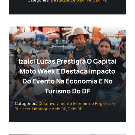
Izalci Lucas Prestigia O Capital
Moto Week E Destaca Impacto
Do Evento Na Economia E No
Turismo Do DF
Categories:
Desenvolvimento Econômico Regional e
Turismo
,
Destaque pelo DF
,
Pelo DF