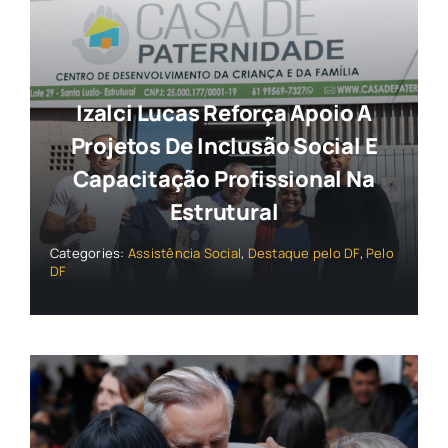
Izalci Lucas Reforça Apoio A
Projetos De Inclusão Social E
Capacitação Profissional Na
Estrutural
Categories:
Assistência Social
,
Destaque pelo DF
,
Pelo
DF