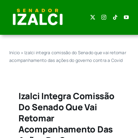
Skip
to
content
Início
»
Izalci integra comissão do Senado que vai retomar
acompanhamento das ações do governo contra a Covid
Izalci Integra Comissão
Do Senado Que Vai
Retomar
Acompanhamento Das