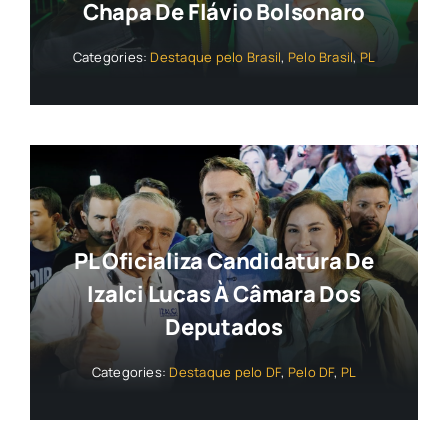
Chapa De Flávio Bolsonaro
Categories:
Destaque pelo Brasil
,
Pelo Brasil
,
PL
PL Oficializa Candidatura De
Izalci Lucas À Câmara Dos
Deputados
Categories:
Destaque pelo DF
,
Pelo DF
,
PL