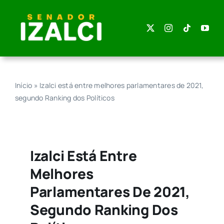
Skip
to
content
Início
»
Izalci está entre melhores parlamentares de 2021,
segundo Ranking dos Políticos
Izalci Está Entre
Melhores
Parlamentares De 2021,
Segundo Ranking Dos