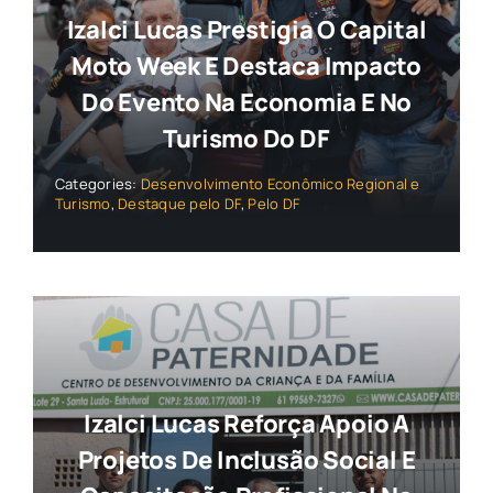
Izalci Lucas Prestigia O Capital
Moto Week E Destaca Impacto
Do Evento Na Economia E No
Turismo Do DF
Categories:
Desenvolvimento Econômico Regional e
Turismo
,
Destaque pelo DF
,
Pelo DF
Izalci Lucas Reforça Apoio A
Projetos De Inclusão Social E