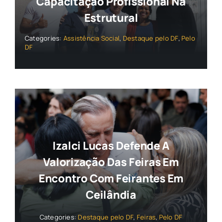
Capacitação Profissional Na
Estrutural
Categories:
Assistência Social
,
Destaque pelo DF
,
Pelo
DF
Izalci Lucas Defende A
Valorização Das Feiras Em
Encontro Com Feirantes Em
Ceilândia
Categories:
Destaque pelo DF
,
Feiras
,
Pelo DF