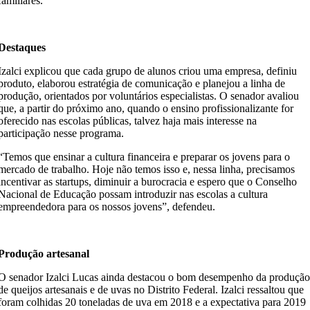
familiares.
Destaques
Izalci explicou que cada grupo de alunos criou uma empresa, definiu
produto, elaborou estratégia de comunicação e planejou a linha de
produção, orientados por voluntários especialistas. O senador avaliou
que, a partir do próximo ano, quando o ensino profissionalizante for
oferecido nas escolas públicas, talvez haja mais interesse na
participação nesse programa.
“Temos que ensinar a cultura financeira e preparar os jovens para o
mercado de trabalho. Hoje não temos isso e, nessa linha, precisamos
incentivar as startups, diminuir a burocracia e espero que o Conselho
Nacional de Educação possam introduzir nas escolas a cultura
empreendedora para os nossos jovens”, defendeu.
Produção artesanal
O senador Izalci Lucas ainda destacou o bom desempenho da produçã
de queijos artesanais e de uvas no Distrito Federal. Izalci ressaltou que
foram colhidas 20 toneladas de uva em 2018 e a expectativa para 2019