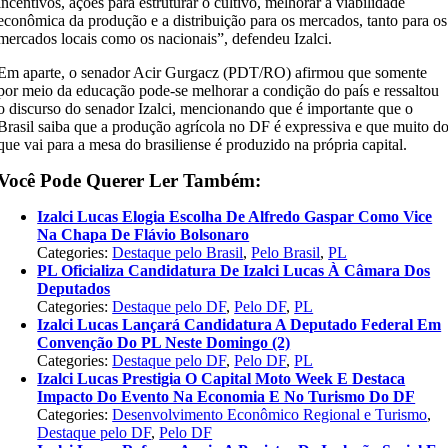
incentivos, ações para estruturar o cultivo, melhorar a viabilidade
econômica da produção e a distribuição para os mercados, tanto para os
mercados locais como os nacionais”, defendeu Izalci.
Em aparte, o senador Acir Gurgacz (PDT/RO) afirmou que somente
por meio da educação pode-se melhorar a condição do país e ressaltou
o discurso do senador Izalci, mencionando que é importante que o
Brasil saiba que a produção agrícola no DF é expressiva e que muito d
que vai para a mesa do brasiliense é produzido na própria capital.
Você Pode Querer Ler Também:
Izalci Lucas Elogia Escolha De Alfredo Gaspar Como Vice
Na Chapa De Flávio Bolsonaro
Categories:
Destaque pelo Brasil
,
Pelo Brasil
,
PL
PL Oficializa Candidatura De Izalci Lucas À Câmara Dos
Deputados
Categories:
Destaque pelo DF
,
Pelo DF
,
PL
Izalci Lucas Lançará Candidatura A Deputado Federal Em
Convenção Do PL Neste Domingo (2)
Categories:
Destaque pelo DF
,
Pelo DF
,
PL
Izalci Lucas Prestigia O Capital Moto Week E Destaca
Impacto Do Evento Na Economia E No Turismo Do DF
Categories:
Desenvolvimento Econômico Regional e Turismo
,
Destaque pelo DF
,
Pelo DF