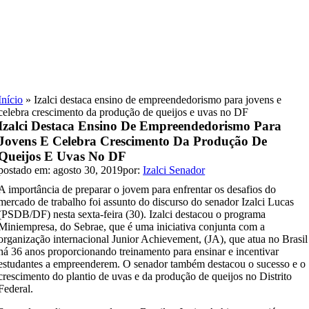
Skip
to
content
Início
»
Izalci destaca ensino de empreendedorismo para jovens e
celebra crescimento da produção de queijos e uvas no DF
Izalci Destaca Ensino De Empreendedorismo Para
Jovens E Celebra Crescimento Da Produção De
Queijos E Uvas No DF
postado em: agosto 30, 2019
por:
Izalci Senador
A importância de preparar o jovem para enfrentar os desafios do
mercado de trabalho foi assunto do discurso do senador Izalci Lucas
(PSDB/DF) nesta sexta-feira (30). Izalci destacou o programa
Miniempresa, do Sebrae, que é uma iniciativa conjunta com a
organização internacional Junior Achievement, (JA), que atua no Brasil
há 36 anos proporcionando treinamento para ensinar e incentivar
estudantes a empreenderem. O senador também destacou o sucesso e o
crescimento do plantio de uvas e da produção de queijos no Distrito
Federal.