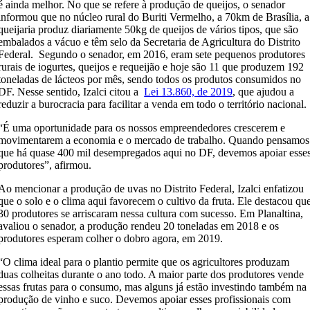
é ainda melhor. No que se refere à produção de queijos, o senador
informou que no núcleo rural do Buriti Vermelho, a 70km de Brasília, a
queijaria produz diariamente 50kg de queijos de vários tipos, que são
embalados a vácuo e têm selo da Secretaria de Agricultura do Distrito
Federal. Segundo o senador, em 2016, eram sete pequenos produtores
rurais de iogurtes, queijos e requeijão e hoje são 11 que produzem 192
toneladas de lácteos por mês, sendo todos os produtos consumidos no
DF. Nesse sentido, Izalci citou a
Lei 13.860, de 2019
, que ajudou a
reduzir a burocracia para facilitar a venda em todo o território nacional.
“É uma oportunidade para os nossos empreendedores crescerem e
movimentarem a economia e o mercado de trabalho. Quando pensamos
que há quase 400 mil desempregados aqui no DF, devemos apoiar esse
produtores”, afirmou.
Ao mencionar a produção de uvas no Distrito Federal, Izalci enfatizou
que o solo e o clima aqui favorecem o cultivo da fruta. Ele destacou qu
30 produtores se arriscaram nessa cultura com sucesso. Em Planaltina,
avaliou o senador, a produção rendeu 20 toneladas em 2018 e os
produtores esperam colher o dobro agora, em 2019.
“O clima ideal para o plantio permite que os agricultores produzam
duas colheitas durante o ano todo. A maior parte dos produtores vende
essas frutas para o consumo, mas alguns já estão investindo também na
produção de vinho e suco. Devemos apoiar esses profissionais com