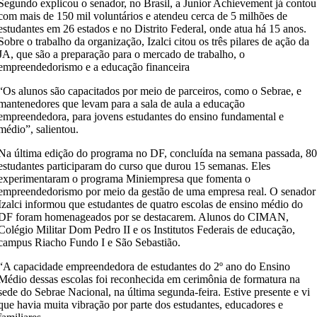
Segundo explicou o senador, no Brasil, a Junior Achievement já contou
com mais de 150 mil voluntários e atendeu cerca de 5 milhões de
estudantes em 26 estados e no Distrito Federal, onde atua há 15 anos.
Sobre o trabalho da organização, Izalci citou os três pilares de ação da
JA, que são a preparação para o mercado de trabalho, o
empreendedorismo e a educação financeira
“Os alunos são capacitados por meio de parceiros, como o Sebrae, e
mantenedores que levam para a sala de aula a educação
empreendedora, para jovens estudantes do ensino fundamental e
médio”, salientou.
Na última edição do programa no DF, concluída na semana passada, 8
estudantes participaram do curso que durou 15 semanas. Eles
experimentaram o programa Miniempresa que fomenta o
empreendedorismo por meio da gestão de uma empresa real. O senador
Izalci informou que estudantes de quatro escolas de ensino médio do
DF foram homenageados por se destacarem. Alunos do CIMAN,
Colégio Militar Dom Pedro II e os Institutos Federais de educação,
campus Riacho Fundo I e São Sebastião.
“A capacidade empreendedora de estudantes do 2º ano do Ensino
Médio dessas escolas foi reconhecida em cerimônia de formatura na
sede do Sebrae Nacional, na última segunda-feira. Estive presente e vi
que havia muita vibração por parte dos estudantes, educadores e