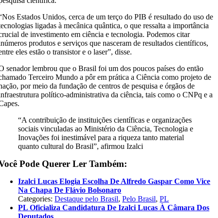
pesquisa científica.
“Nos Estados Unidos, cerca de um terço do PIB é resultado do uso de
tecnologias ligadas à mecânica quântica, o que ressalta a importância
crucial de investimento em ciência e tecnologia. Podemos citar
inúmeros produtos e serviços que nasceram de resultados científicos,
entre eles estão o transistor e o laser”, disse.
O senador lembrou que o Brasil foi um dos poucos países do então
chamado Terceiro Mundo a pôr em prática a Ciência como projeto de
nação, por meio da fundação de centros de pesquisa e órgãos de
infraestrutura político-administrativa da ciência, tais como o CNPq e a
Capes.
“A contribuição de instituições científicas e organizações
sociais vinculadas ao Ministério da Ciência, Tecnologia e
Inovações foi inestimável para a riqueza tanto material
quanto cultural do Brasil”, afirmou Izalci
Você Pode Querer Ler Também:
Izalci Lucas Elogia Escolha De Alfredo Gaspar Como Vice
Na Chapa De Flávio Bolsonaro
Categories:
Destaque pelo Brasil
,
Pelo Brasil
,
PL
PL Oficializa Candidatura De Izalci Lucas À Câmara Dos
Deputados