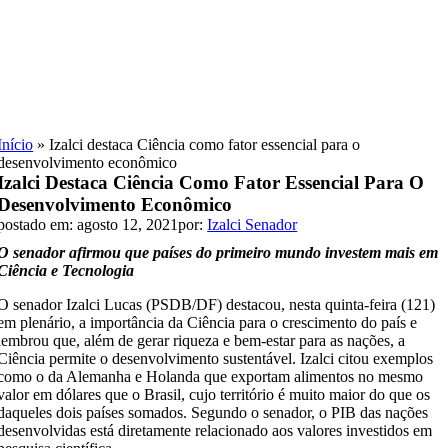
Skip
to
content
Início
»
Izalci destaca Ciência como fator essencial para o
desenvolvimento econômico
Izalci Destaca Ciência Como Fator Essencial Para O
Desenvolvimento Econômico
postado em: agosto 12, 2021
por:
Izalci Senador
O senador afirmou que países do primeiro mundo investem mais em
Ciência e Tecnologia
O senador Izalci Lucas (PSDB/DF) destacou, nesta quinta-feira (121)
em plenário, a importância da Ciência para o crescimento do país e
lembrou que, além de gerar riqueza e bem-estar para as nações, a
Ciência permite o desenvolvimento sustentável. Izalci citou exemplos
como o da Alemanha e Holanda que exportam alimentos no mesmo
valor em dólares que o Brasil, cujo território é muito maior do que os
daqueles dois países somados. Segundo o senador, o PIB das nações
desenvolvidas está diretamente relacionado aos valores investidos em