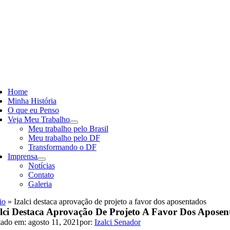
Skip
to
content
ggle
vigation
Home
Minha História
O que eu Penso
Veja Meu Trabalho
Meu trabalho pelo Brasil
Meu trabalho pelo DF
Transformando o DF
Imprensa
Notícias
Contato
Galeria
io
»
Izalci destaca aprovação de projeto a favor dos aposentados
alci Destaca Aprovação De Projeto A Favor Dos Aposen
tado em: agosto 11, 2021
por:
Izalci Senador