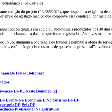
 tecnológico e via Correios
nte votação do projeto (PL 385/2021), que suspende a exigência de co
da por envio de atestado médico que comprove essa condição, por meio d
gnéticos ou digitais em áudio ou audiovisuais produzidos nos 30 dias an
ade do declarante e a data em que foram registrados. As novas medidas
o INSS, diminuiu a ocorrência de fraudes e permitiu a oferta de serviço
ela íris, então não precisamos mais de quase nada presencial”, avaliou o
Chapa De Flávio Bolsonaro
utados
nvenção Do PL Neste Domingo (2)
to Do Evento Na Economia E No Turismo Do DF
aque pelo DF
,
Pelo DF
acitação Profissional Na Estrutural