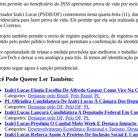
jeto permite ao beneficiário do INSS apresentar prova de vida por meio
enador Izalci Lucas (PSDB/DF) comemorou nesta quarta-feira (11), dura
videnciária para fazer prova de vida. Ele permite que ela seja realiza
os Correios.
rojeto também permite o envio de registro papiloscópico, de registros ma
tido pelo poder público federal que permitam a confirmação da identid
ve oportunidade de relatar a medida provisória que melhorou o trabalho d
ovTech e deixar a era analógica para trás. Já temos até identificação p
rojeto segue agora à sanção presidencial.
cê Pode Querer Ler Também:
Izalci Lucas Elogia Escolha De Alfredo Gaspar Como Vice Na 
Categories:
Destaque pelo Brasil
,
Pelo Brasil
,
PL
PL Oficializa Candidatura De Izalci Lucas À Câmara Dos Dep
Categories:
Destaque pelo DF
,
Pelo DF
,
PL
Izalci Lucas Lançará Candidatura A Deputado Federal Em Co
Categories:
Destaque pelo DF
,
Pelo DF
,
PL
Izalci Lucas Prestigia O Capital Moto Week E Destaca Impac
Categories:
Desenvolvimento Econômico Regional e Turismo
,
Dest
Izalci Lucas Reforça Apoio A Projetos De Inclusão Social E Cap