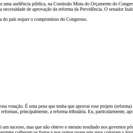
, de uma audiência pública, na Comissão Mista do Orçamento do Congre
a necessidade de aprovação da reforma da Previdência. O senador Izal
ica do país requer o compromisso do Congresso.
ssa votação. É uma pena que tenha que aprovar esse projeto (reforma) p
reformas, principalmente, a reforma tributária. Eu, particularmente, ap
 foi um sucesso, mas que não obteve o mesmo resultado nos governos p
intes colheram os frutos e nos outros quase seis anos cortaram a árvore