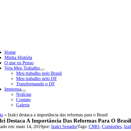
Skip
to
content
ggle
vigation
Home
Minha História
O que eu Penso
Veja Meu Trabalho
Meu trabalho pelo Brasil
Meu trabalho pelo DF
Transformando o DF
Imprensa
Notícias
Contato
Galeria
io
»
Izalci destaca a importância das reformas para o Brasil
alci Destaca A Importância Das Reformas Para O Brasil
tado em: maio 14, 2019
por:
Izalci Senador
Tags:
CMO
,
Comissões
,
Iza