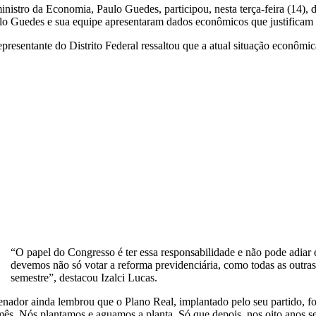
inistro da Economia, Paulo Guedes, participou, nesta terça-feira (14)
lo Guedes e sua equipe apresentaram dados econômicos que justificam 
epresentante do Distrito Federal ressaltou que a atual situação econôm
“O papel do Congresso é ter essa responsabilidade e não pode adiar e
devemos não só votar a reforma previdenciária, como todas as outras 
semestre”, destacou Izalci Lucas.
enador ainda lembrou que o Plano Real, implantado pelo seu partido,
mês. Nós plantamos e aguamos a planta. Só que depois, nos oito anos segu