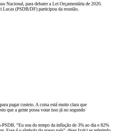
sso Nacional, para debater a Lei Orçamentária de 2020.
ci Lucas (PSDB/DF) participou da reunião.
ara pagar custeio. A coisa está muito clara que
osto que a gente possa votar isso já no segundo
ós-PSDB. “Eu sou do tempo da inflação de 3% ao dia e 82%
. Esse é o símbolo do nosso país”, disse Izalci se referindo