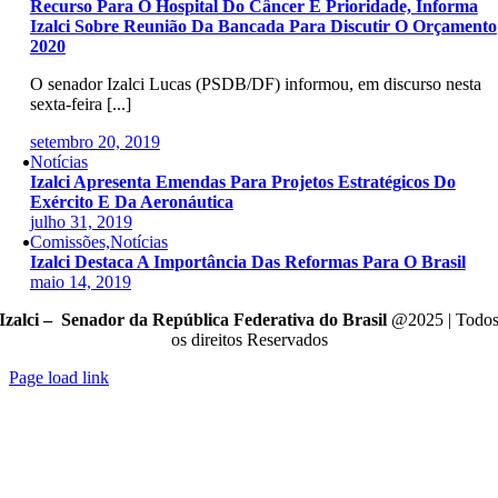
Recurso Para O Hospital Do Câncer É Prioridade, Informa
Izalci Sobre Reunião Da Bancada Para Discutir O Orçamento
2020
O senador Izalci Lucas (PSDB/DF) informou, em discurso nesta
sexta-feira [...]
setembro 20, 2019
Notícias
Izalci Apresenta Emendas Para Projetos Estratégicos Do
Exército E Da Aeronáutica
julho 31, 2019
Comissões,Notícias
Izalci Destaca A Importância Das Reformas Para O Brasil
maio 14, 2019
Izalci – Senador da República Federativa do Brasil
@2025 | Todo
os direitos Reservados
Page load link
Go
to
Top