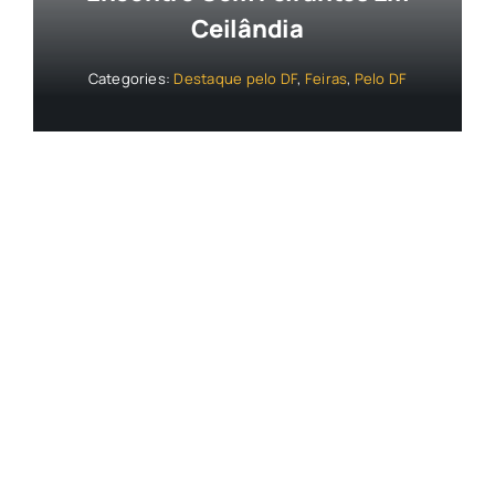
Ceilândia
Categories:
Destaque pelo DF
,
Feiras
,
Pelo DF