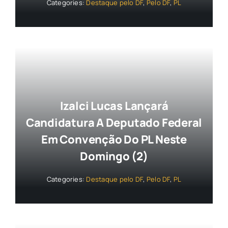
Categories:
Destaque pelo DF
,
Pelo DF
,
PL
Izalci Lucas Lançará
Candidatura A Deputado Federal
Em Convenção Do PL Neste
Domingo (2)
Categories:
Destaque pelo DF
,
Pelo DF
,
PL