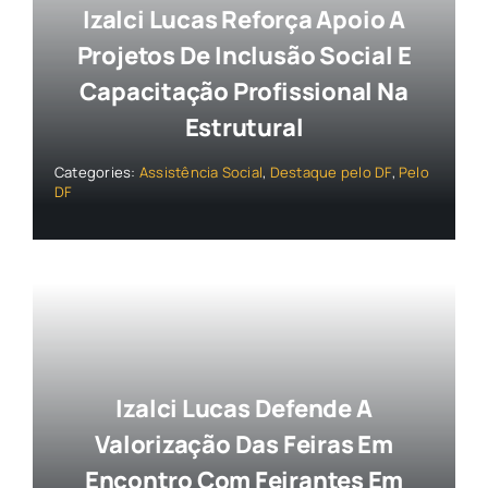
Izalci Lucas Reforça Apoio A
Projetos De Inclusão Social E
Capacitação Profissional Na
Estrutural
Categories:
Assistência Social
,
Destaque pelo DF
,
Pelo
DF
Izalci Lucas Defende A
Valorização Das Feiras Em
Encontro Com Feirantes Em