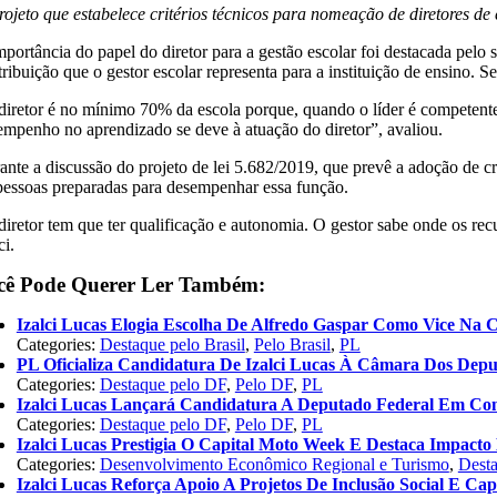
rojeto que estabelece critérios técnicos para nomeação de diretores de
mportância do papel do diretor para a gestão escolar foi destacada pel
ribuição que o gestor escolar representa para a instituição de ensino. 
diretor é no mínimo 70% da escola porque, quando o líder é competente, 
empenho no aprendizado se deve à atuação do diretor”, avaliou.
ante a discussão do projeto de lei 5.682/2019, que prevê a adoção de cr
 pessoas preparadas para desempenhar essa função.
diretor tem que ter qualificação e autonomia. O gestor sabe onde os rec
ci.
cê Pode Querer Ler Também:
Izalci Lucas Elogia Escolha De Alfredo Gaspar Como Vice Na 
Categories:
Destaque pelo Brasil
,
Pelo Brasil
,
PL
PL Oficializa Candidatura De Izalci Lucas À Câmara Dos Dep
Categories:
Destaque pelo DF
,
Pelo DF
,
PL
Izalci Lucas Lançará Candidatura A Deputado Federal Em Co
Categories:
Destaque pelo DF
,
Pelo DF
,
PL
Izalci Lucas Prestigia O Capital Moto Week E Destaca Impac
Categories:
Desenvolvimento Econômico Regional e Turismo
,
Dest
Izalci Lucas Reforça Apoio A Projetos De Inclusão Social E Cap