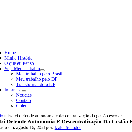
Skip
to
content
ggle
vigation
Home
Minha História
O que eu Penso
Veja Meu Trabalho
Meu trabalho pelo Brasil
Meu trabalho pelo DF
Transformando o DF
Imprensa
Notícias
Contato
Galeria
io
»
Izalci defende autonomia e descentralização da gestão escolar
alci Defende Autonomia E Descentralização Da Gestão 
tado em: agosto 16, 2021
por:
Izalci Senador