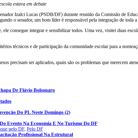
 escola estava em debate
o senador Izalci Lucas (PSDB/DF) durante reunião da Comissão de Educaç
Segundo o senador, um bom líder é responsável pela integração de toda a 
ele consegue integrar e sensibilizar todos. Uma vez, visitei duas escol
itérios técnicos e de participação da comunidade escolar para a nomeaç
ursos precisam ser aplicados, quais são os problemas que merecem atenç
Chapa De Flávio Bolsonaro
utados
nvenção Do PL Neste Domingo (2)
to Do Evento Na Economia E No Turismo Do DF
aque pelo DF
,
Pelo DF
acitação Profissional Na Estrutural