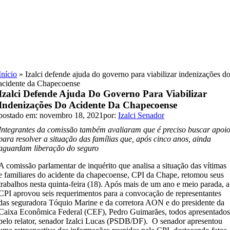
Skip
to
content
Início
»
Izalci defende ajuda do governo para viabilizar indenizações d
acidente da Chapecoense
Izalci Defende Ajuda Do Governo Para Viabilizar
Indenizações Do Acidente Da Chapecoense
postado em: novembro 18, 2021
por:
Izalci Senador
Integrantes da comissão também avaliaram que é preciso buscar apoi
para resolver a situação das famílias que, após cinco anos, ainda
aguardam liberação do seguro
A comissão parlamentar de inquérito que analisa a situação das vítimas
e familiares do acidente da chapecoense, CPI da Chape, retomou seus
trabalhos nesta quinta-feira (18). Após mais de um ano e meio parada, a
CPI aprovou seis requerimentos para a convocação de representantes
das seguradora Tóquio Marine e da corretora AON e do presidente da
Caixa Econômica Federal (CEF), Pedro Guimarães, todos apresentado
pelo relator, senador Izalci Lucas (PSDB/DF). O senador apresentou