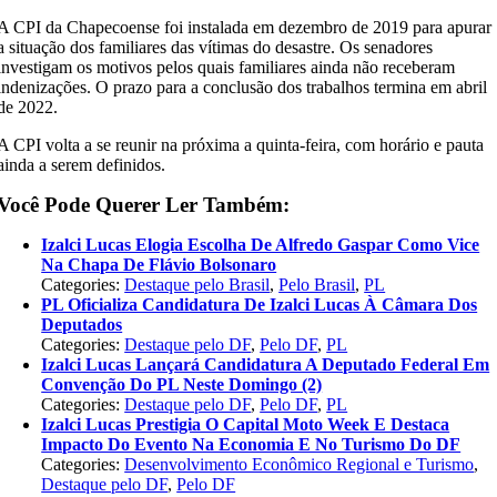
A CPI da Chapecoense foi instalada em dezembro de 2019 para apurar
a situação dos familiares das vítimas do desastre. Os senadores
investigam os motivos pelos quais familiares ainda não receberam
indenizações. O prazo para a conclusão dos trabalhos termina em abril
de 2022.
A CPI volta a se reunir na próxima a quinta-feira, com horário e pauta
ainda a serem definidos.
Você Pode Querer Ler Também:
Izalci Lucas Elogia Escolha De Alfredo Gaspar Como Vice
Na Chapa De Flávio Bolsonaro
Categories:
Destaque pelo Brasil
,
Pelo Brasil
,
PL
PL Oficializa Candidatura De Izalci Lucas À Câmara Dos
Deputados
Categories:
Destaque pelo DF
,
Pelo DF
,
PL
Izalci Lucas Lançará Candidatura A Deputado Federal Em
Convenção Do PL Neste Domingo (2)
Categories:
Destaque pelo DF
,
Pelo DF
,
PL
Izalci Lucas Prestigia O Capital Moto Week E Destaca
Impacto Do Evento Na Economia E No Turismo Do DF
Categories:
Desenvolvimento Econômico Regional e Turismo
,
Destaque pelo DF
,
Pelo DF