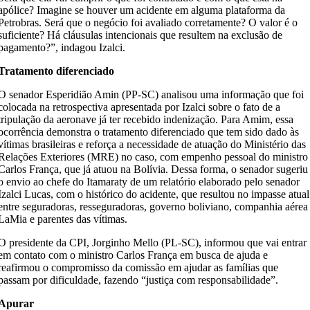
apólice? Imagine se houver um acidente em alguma plataforma da
Petrobras. Será que o negócio foi avaliado corretamente? O valor é o
suficiente? Há cláusulas intencionais que resultem na exclusão de
pagamento?”, indagou Izalci.
Tratamento diferenciado
O senador Esperidião Amin (PP-SC) analisou uma informação que foi
colocada na retrospectiva apresentada por Izalci sobre o fato de a
tripulação da aeronave já ter recebido indenização. Para Amim, essa
ocorrência demonstra o tratamento diferenciado que tem sido dado às
vítimas brasileiras e reforça a necessidade de atuação do Ministério das
Relações Exteriores (MRE) no caso, com empenho pessoal do ministro
Carlos França, que já atuou na Bolívia. Dessa forma, o senador sugeriu
o envio ao chefe do Itamaraty de um relatório elaborado pelo senador
Izalci Lucas, com o histórico do acidente, que resultou no impasse atual
entre seguradoras, resseguradoras, governo boliviano, companhia aérea
LaMia e parentes das vítimas.
O presidente da CPI, Jorginho Mello (PL-SC), informou que vai entrar
em contato com o ministro Carlos França em busca de ajuda e
reafirmou o compromisso da comissão em ajudar as famílias que
passam por dificuldade, fazendo “justiça com responsabilidade”.
Apurar