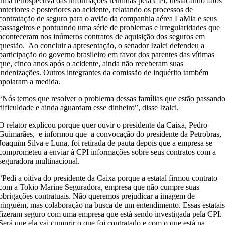
uma retrospectiva das informações reunidas pela CPI, destacando fatos
anteriores e posteriores ao acidente, relatando os processos de
contratação de seguro para o avião da companhia aérea LaMia e seus
passageiros e pontuando uma série de problemas e irregularidades que
aconteceram nos inúmeros contratos de aquisição dos seguros em
questão. Ao concluir a apresentação, o senador Izalci defendeu a
participação do governo brasileiro em favor dos parentes das vítimas
que, cinco anos após o acidente, ainda não receberam suas
indenizações. Outros integrantes da comissão de inquérito também
apoiaram a medida.
“Nós temos que resolver o problema dessas famílias que estão passand
dificuldade e ainda aguardam esse dinheiro”, disse Izalci.
O relator explicou porque quer ouvir o presidente da Caixa, Pedro
Guimarães, e informou que a convocação do presidente da Petrobras,
Joaquim Silva e Luna, foi retirada de pauta depois que a empresa se
comprometeu a enviar à CPI informações sobre seus contratos com a
seguradora multinacional.
“Pedi a oitiva do presidente da Caixa porque a estatal firmou contrato
com a Tokio Marine Seguradora, empresa que não cumpre suas
obrigações contratuais. Não queremos prejudicar a imagem de
ninguém, mas colaboração na busca de um entendimento. Essas estatai
fizeram seguro com uma empresa que está sendo investigada pela CPI.
Será que ela vai cumprir o que foi contratado e com o que está na