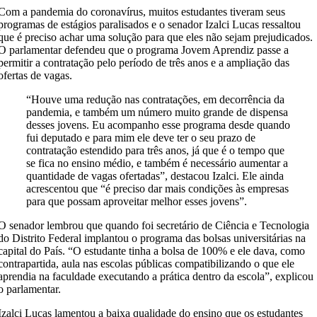
Com a pandemia do coronavírus, muitos estudantes tiveram seus
programas de estágios paralisados e o senador Izalci Lucas ressaltou
que é preciso achar uma solução para que eles não sejam prejudicados.
O parlamentar defendeu que o programa Jovem Aprendiz passe a
permitir a contratação pelo período de três anos e a ampliação das
ofertas de vagas.
“Houve uma redução nas contratações, em decorrência da
pandemia, e também um número muito grande de dispensa
desses jovens. Eu acompanho esse programa desde quando
fui deputado e para mim ele deve ter o seu prazo de
contratação estendido para três anos, já que é o tempo que
se fica no ensino médio, e também é necessário aumentar a
quantidade de vagas ofertadas”, destacou Izalci. Ele ainda
acrescentou que “é preciso dar mais condições às empresas
para que possam aproveitar melhor esses jovens”.
O senador lembrou que quando foi secretário de Ciência e Tecnologia
do Distrito Federal implantou o programa das bolsas universitárias na
capital do País. “O estudante tinha a bolsa de 100% e ele dava, como
contrapartida, aula nas escolas públicas compatibilizando o que ele
aprendia na faculdade executando a prática dentro da escola”, explicou
o parlamentar.
Izalci Lucas lamentou a baixa qualidade do ensino que os estudantes