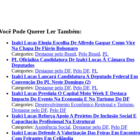
Você Pode Querer Ler Também:
Izalci Lucas Elogia Escolha De Alfredo Gaspar Como Vice
Na Chapa De Flávio Bolsonaro
Categories:
Destaque pelo Brasil
,
Pelo Brasil
,
PL
PL Oficializa Candidatura De Izalci Lucas À Câmara Dos
Deputados
Categories:
Destaque pelo DF
,
Pelo DF
,
PL
Izalci Lucas Lançará Candidatura A Deputado Federal Em
Convenção Do PL Neste Domingo (2)
Categories:
Destaque pelo DF
,
Pelo DF
,
PL
Izalci Lucas Prestigia O Capital Moto Week E Destaca
Impacto Do Evento Na Economia E No Turismo Do DF
Categories:
Desenvolvimento Econômico Regional e Turismo
,
Destaque pelo DF
,
Pelo DF
Izalci Lucas Reforça Apoio A Projetos De Inclusão Social E
Capacitação Profissional Na Estrutural
Categories:
Assistência Social
,
Destaque pelo DF
,
Pelo DF
Izalci Lucas Defende A Valorização Das Feiras Em Encontr
Com Feirantes Em Ceilândia