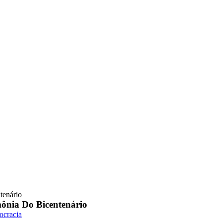
ntenário
mônia Do Bicentenário
cracia