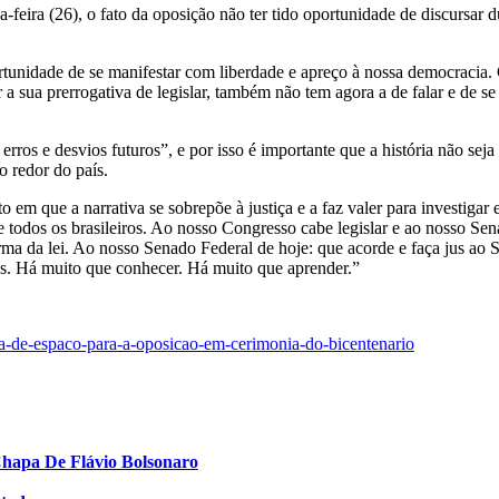
eira (26), o fato da oposição não ter tido oportunidade de discursar du
ortunidade de se manifestar com liberdade e apreço à nossa democracia.
 a sua prerrogativa de legislar, também não tem agora a de falar e de se
rros e desvios futuros”, e por isso é importante que a história não sej
o redor do país.
m que a narrativa se sobrepõe à justiça e a faz valer para investigar e
 todos os brasileiros. Ao nosso Congresso cabe legislar e ao nosso Sena
forma da lei. Ao nosso Senado Federal de hoje: que acorde e faça jus a
os. Há muito que conhecer. Há muito que aprender.”
alta-de-espaco-para-a-oposicao-em-cerimonia-do-bicentenario
Chapa De Flávio Bolsonaro