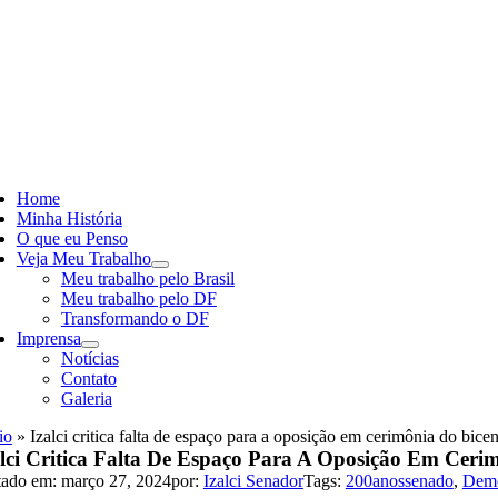
Skip
to
content
ggle
vigation
Home
Minha História
O que eu Penso
Veja Meu Trabalho
Meu trabalho pelo Brasil
Meu trabalho pelo DF
Transformando o DF
Imprensa
Notícias
Contato
Galeria
io
»
Izalci critica falta de espaço para a oposição em cerimônia do bice
alci Critica Falta De Espaço Para A Oposição Em Ceri
tado em: março 27, 2024
por:
Izalci Senador
Tags:
200anossenado
,
Demo