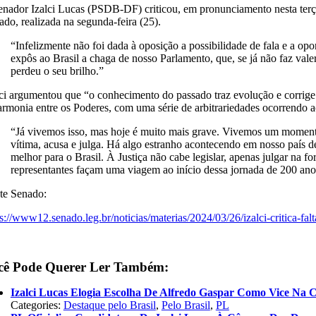
enador Izalci Lucas (PSDB-DF) criticou, em pronunciamento nesta terça-f
ado, realizada na segunda-feira (25).
“Infelizmente não foi dada à oposição a possibilidade de fala e a op
expôs ao Brasil a chaga de nosso Parlamento, que, se já não faz valer
perdeu o seu brilho.”
lci argumentou que “o conhecimento do passado traz evolução e corrige e
armonia entre os Poderes, com uma série de arbitrariedades ocorrendo a
“Já vivemos isso, mas hoje é muito mais grave. Vivemos um momento e
vítima, acusa e julga. Há algo estranho acontecendo em nosso país de
melhor para o Brasil. À Justiça não cabe legislar, apenas julgar na 
representantes façam uma viagem ao início dessa jornada de 200 an
te Senado:
ps://www12.senado.leg.br/noticias/materias/2024/03/26/izalci-critica-f
cê Pode Querer Ler Também:
Izalci Lucas Elogia Escolha De Alfredo Gaspar Como Vice Na 
Categories:
Destaque pelo Brasil
,
Pelo Brasil
,
PL