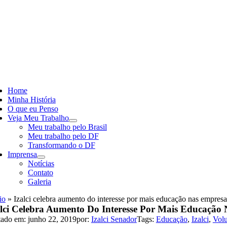
Skip
to
content
ggle
vigation
Home
Minha História
O que eu Penso
Veja Meu Trabalho
Meu trabalho pelo Brasil
Meu trabalho pelo DF
Transformando o DF
Imprensa
Notícias
Contato
Galeria
io
»
Izalci celebra aumento do interesse por mais educação nas empresa
alci Celebra Aumento Do Interesse Por Mais Educação
tado em: junho 22, 2019
por:
Izalci Senador
Tags:
Educação
,
Izalci
,
Volu