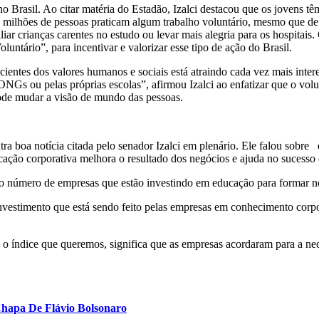
o Brasil. Ao citar matéria do Estadão, Izalci destacou que os jovens tê
 milhões de pessoas praticam algum trabalho voluntário, mesmo que de
liar crianças carentes no estudo ou levar mais alegria para os hospitai
ntário”, para incentivar e valorizar esse tipo de ação do Brasil.
ientes dos valores humanos e sociais está atraindo cada vez mais intere
Gs ou pelas próprias escolas”, afirmou Izalci ao enfatizar que o volunt
pode mudar a visão de mundo das pessoas.
ra boa notícia citada pelo senador Izalci em plenário. Ele falou sobre
ção corporativa melhora o resultado dos negócios e ajuda no sucesso d
 o número de empresas que estão investindo em educação para formar no
investimento que está sendo feito pelas empresas em conhecimento cor
a o índice que queremos, significa que as empresas acordaram para a n
Chapa De Flávio Bolsonaro