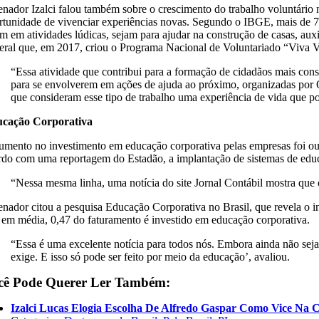
enador Izalci falou também sobre o crescimento do trabalho voluntário n
rtunidade de vivenciar experiências novas. Segundo o IBGE, mais de 7
am em atividades lúdicas, sejam para ajudar na construção de casas, auxi
eral que, em 2017, criou o Programa Nacional de Voluntariado “Viva Volu
“Essa atividade que contribui para a formação de cidadãos mais consc
para se envolverem em ações de ajuda ao próximo, organizadas por ON
que consideram esse tipo de trabalho uma experiência de vida que 
cação Corporativa
umento no investimento em educação corporativa pelas empresas foi out
rdo com uma reportagem do Estadão, a implantação de sistemas de educa
“Nessa mesma linha, uma notícia do site Jornal Contábil mostra que
enador citou a pesquisa Educação Corporativa no Brasil, que revela o 
 em média, 0,47 do faturamento é investido em educação corporativa.
“Essa é uma excelente notícia para todos nós. Embora ainda não sej
exige. E isso só pode ser feito por meio da educação’, avaliou.
cê Pode Querer Ler Também:
Izalci Lucas Elogia Escolha De Alfredo Gaspar Como Vice Na 