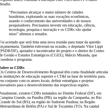
desafio.
“Precisamos alcançar o maior número de cidades
brasileiras, explorando as suas vocações econômicas,
usando o conhecimento das universidades e de nossos
pesquisadores. Precisamos investir em educação, ciência,
tecnologia, pesquisa e inovação e os CDRs vão ajudar
nisso” afirmou o senador.
Foi acertado que será feita uma nova reunião para tratar da questão
orçamentaria. Também estiveram na ocasião, o deputado Vitor Lippi
(PSDB/DF), apoiador e incentivador do projeto e o diretor do Centro
de Gestão e Estudos Estratégicos (CGEE), Márcio Miranda, que
coordena o programa.
Sobre os CDRs
Os Centros de Desenvolvimento Regional têm como finalidade articula
as instituições de educação superior e CT&I na base do território para,
em conjunto com os atores locais, definir estratégias e projetos
inovadores para o desenvolvimento das respectivas regiões.
Atualmente, existem CDRs instalados no Distrito Federal (DF), em
Campina Grande, na Paraíba (PB); na região da Campanha, no Rio
Grande do Sul (RS); na região do Sudoeste Paulista; na Região
Metropolitana de Belém (PA) e Sul de Tocantins (TO). Na capital