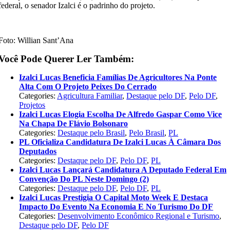
federal, o senador Izalci é o padrinho do projeto.
Foto: Willian Sant’Ana
Você Pode Querer Ler Também:
Izalci Lucas Beneficia Famílias De Agricultores Na Ponte
Alta Com O Projeto Peixes Do Cerrado
Categories:
Agricultura Familiar
,
Destaque pelo DF
,
Pelo DF
,
Projetos
Izalci Lucas Elogia Escolha De Alfredo Gaspar Como Vice
Na Chapa De Flávio Bolsonaro
Categories:
Destaque pelo Brasil
,
Pelo Brasil
,
PL
PL Oficializa Candidatura De Izalci Lucas À Câmara Dos
Deputados
Categories:
Destaque pelo DF
,
Pelo DF
,
PL
Izalci Lucas Lançará Candidatura A Deputado Federal Em
Convenção Do PL Neste Domingo (2)
Categories:
Destaque pelo DF
,
Pelo DF
,
PL
Izalci Lucas Prestigia O Capital Moto Week E Destaca
Impacto Do Evento Na Economia E No Turismo Do DF
Categories:
Desenvolvimento Econômico Regional e Turismo
,
Destaque pelo DF
,
Pelo DF