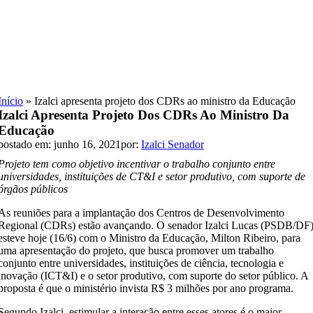
Skip
to
content
Início
»
Izalci apresenta projeto dos CDRs ao ministro da Educação
Izalci Apresenta Projeto Dos CDRs Ao Ministro Da
Educação
postado em: junho 16, 2021
por:
Izalci Senador
Projeto tem como objetivo incentivar o trabalho conjunto entre
universidades, instituições de CT&I e setor produtivo, com suporte de
órgãos públicos
As reuniões para a implantação dos Centros de Desenvolvimento
Regional (CDRs) estão avançando. O senador Izalci Lucas (PSDB/DF
esteve hoje (16/6) com o Ministro da Educação, Milton Ribeiro, para
uma apresentação do projeto, que busca promover um trabalho
conjunto entre universidades, instituições de ciência, tecnologia e
inovação (ICT&I) e o setor produtivo, com suporte do setor público. A
proposta é que o ministério invista R$ 3 milhões por ano programa.
Segundo Izalci, estimular a interação entre esses atores é o maior