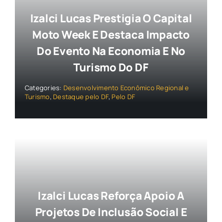
Izalci Lucas Prestigia O Capital
Moto Week E Destaca Impacto
Do Evento Na Economia E No
Turismo Do DF
Categories:
Desenvolvimento Econômico Regional e
Turismo
,
Destaque pelo DF
,
Pelo DF
Izalci Lucas Reforça Apoio A
Projetos De Inclusão Social E