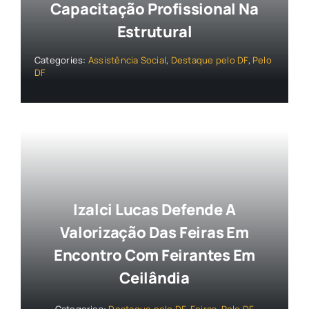
Capacitação Profissional Na
Estrutural
Categories:
Assistência Social
,
Destaque pelo DF
,
Pelo
DF
Izalci Lucas Defende A
Valorização Das Feiras Em
Encontro Com Feirantes Em
Ceilândia