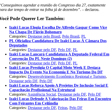
“
Conseguimos agendar a reunião do Congresso dia 27, exatamente
para dar tempo de entrar na folha já de dezembro”
. – declarou.
Você Pode Querer Ler Também:
Izalci Lucas Elogia Escolha De Alfredo Gaspar Como Vice
Na Chapa De Flávio Bolsonaro
Categories:
Destaque pelo Brasil
,
Pelo Brasil
,
PL
PL Oficializa Candidatura De Izalci Lucas À Câmara Dos
Deputados
Categories:
Destaque pelo DF
,
Pelo DF
,
PL
Izalci Lucas Lançará Candidatura A Deputado Federal Em
Convenção Do PL Neste Domingo (2)
Categories:
Destaque pelo DF
,
Pelo DF
,
PL
Izalci Lucas Prestigia O Capital Moto Week E Destaca
Impacto Do Evento Na Economia E No Turismo Do DF
Categories:
Desenvolvimento Econômico Regional e Turismo
,
Destaque pelo DF
,
Pelo DF
Izalci Lucas Reforça Apoio A Projetos De Inclusão Social E
Capacitação Profissional Na Estrutural
Categories:
Assistência Social
,
Destaque pelo DF
,
Pelo DF
Izalci Lucas Defende A Valorização Das Feiras Em Encontr
Com Feirantes Em Ceilândia
Categories:
Destaque pelo DF
,
Feiras
,
Pelo DF