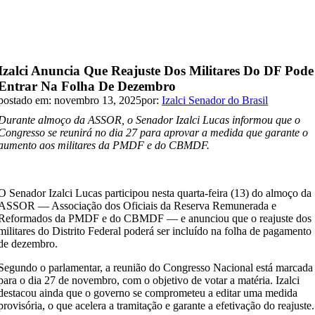
Izalci Anuncia Que Reajuste Dos Militares Do DF Pode
Entrar Na Folha De Dezembro
postado em: novembro 13, 2025
por:
Izalci Senador do Brasil
Durante almoço da ASSOR, o Senador Izalci Lucas informou que o
Congresso se reunirá no dia 27 para aprovar a medida que garante o
aumento aos militares da PMDF e do CBMDF.
O Senador Izalci Lucas participou nesta quarta-feira (13) do almoço da
ASSOR — Associação dos Oficiais da Reserva Remunerada e
Reformados da PMDF e do CBMDF — e anunciou que o reajuste dos
militares do Distrito Federal poderá ser incluído na folha de pagamento
de dezembro.
Segundo o parlamentar, a reunião do Congresso Nacional está marcada
para o dia 27 de novembro, com o objetivo de votar a matéria. Izalci
destacou ainda que o governo se comprometeu a editar uma medida
provisória, o que acelera a tramitação e garante a efetivação do reajuste.