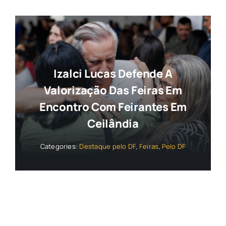
Izalci Lucas Defende A
Valorização Das Feiras Em
Encontro Com Feirantes Em
Ceilândia
Categories:
Destaque pelo DF
,
Feiras
,
Pelo DF