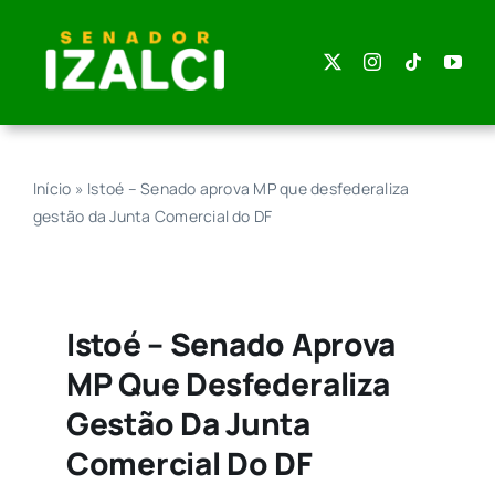
Skip
to
content
Início
»
Istoé – Senado aprova MP que desfederaliza
gestão da Junta Comercial do DF
Istoé – Senado Aprova
MP Que Desfederaliza
Gestão Da Junta
Comercial Do DF