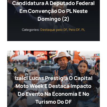
Candidatura A Deputado Federal
Em Convenção Do PL Neste
Domingo (2)
Categories:
Destaque pelo DF
,
Pelo DF
,
PL
Izalci Lucas Prestigia O Capital
Moto Week E Destaca Impacto
Do Evento Na Economia E No
Turismo Do DF