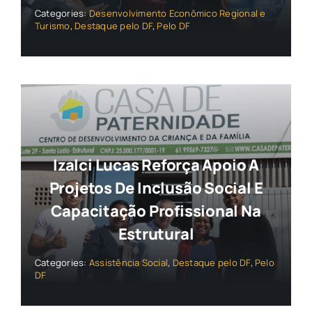
Categories:
Desenvolvimento Econômico Regional e
Turismo
,
Destaque pelo DF
,
Pelo DF
Izalci Lucas Reforça Apoio A
Projetos De Inclusão Social E
Capacitação Profissional Na
Estrutural
Categories:
Assistência Social
,
Destaque pelo DF
,
Pelo
DF